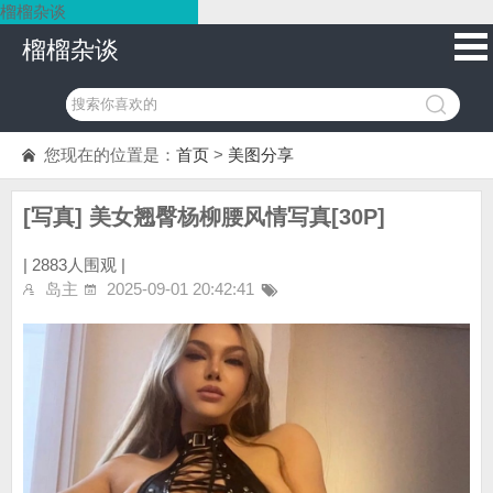
榴榴杂谈
榴榴杂谈
您现在的位置是：
首页
>
美图分享
[写真] 美女翘臀杨柳腰风情写真[30P]
|
2883人围观 |
岛主
2025-09-01 20:42:41