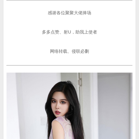
感谢各位聚聚大佬捧场
多多点赞、射U，助我上使者
网络转载、侵联必删