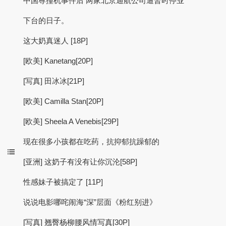
中国尊撞机事件后 两家北京通航公司遭暂时停业
下台的日子。
这大奶真迷人 [18P]
[欧美] Kanetang[20P]
[写真] 田冰冰[21P]
[欧美] Camilla Stan[20P]
[欧美] Sheela A Venebis[29P]
现在很多小孩都在吃药，抗抑郁抗躁郁的
[亚洲] 这奶子有没有让你沉沦[58P]
性感妹子被搞定了 [11P]
说说电影哪咤闹海“深”层面《粉红别进》
[写真] 翘臀杨柳腰风情写真[30P]