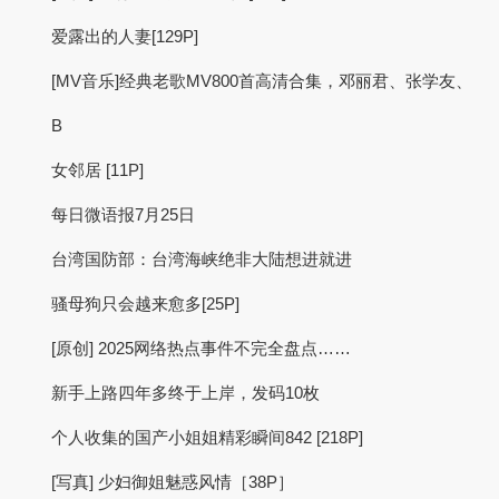
爱露出的人妻[129P]
[MV音乐]经典老歌MV800首高清合集，邓丽君、张学友、
B
女邻居 [11P]
每日微语报7月25日
台湾国防部：台湾海峡绝非大陆想进就进
骚母狗只会越来愈多[25P]
[原创] 2025网络热点事件不完全盘点……
新手上路四年多终于上岸，发码10枚
个人收集的国产小姐姐精彩瞬间842 [218P]
[写真] 少妇御姐魅惑风情［38P］