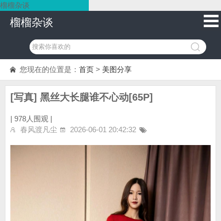
榴榴杂谈
榴榴杂谈
您现在的位置是：
首页
>
美图分享
[写真] 黑丝大长腿谁不心动[65P]
|
978人围观 |
春风渡凡尘
2026-06-01 20:42:32