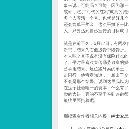
事来说，可能吗？可能，因为那三
或许，吃了“时代的红利”就真的
多个人养活一个号。也就是好几个人
还会给单王奖金，这么平摊下来比
人。只要达到自己宣传的目标就可
就是在前不久，9月17日，有网友
断书，结果为右侧股骨中段骨折。
本人呢？且不说有没有保险什么的
了。平时最喜欢宣传勤劳致富的媒
己承担结果。这位跑外卖的单王，
走同行。‍‍‍他肯定知道，一旦出
不会是那个结果。说到这里我以为
在这个社会唯一的资本；什么有了
缈的大饼，真的不至于卷到连命都不要
银往里面扔着呢。
继续查看作者相关内容：
绅士爱黑