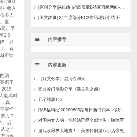
亿/800
[原创分享][AI自制]超高质量B站百万级网红-河野华粉丝
，是年收入
是很多人
[图文故事] 24年度部分FC2作品观影小结 开年王炸后续
。显
5元。早
2.9
内容推荐
降；只
了，有
就不给
内容更新
的消
［好文分享］湿润性聊天
案例了
2019
高分冷门电影分享《遇见你之前》
收入最高时
几个视频112
了，真
不能怪
[扒B福利社]20260805期每日新书四本--假如人生荒废了
不努力？
对国内女人的一切想法已经全部消失！随笔写
个。后
们从这个
游戏收藏界大地震！！美国怀旧游戏小店惊见 97 片未公开版
多万这件