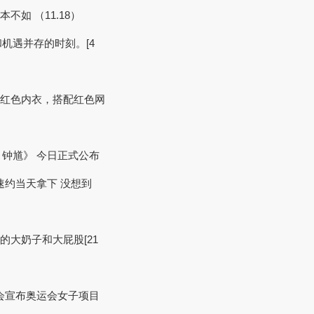
不如 （11.18）
机遇并存的时刻。[4
着红色内衣，搭配红色网
钟馗》 今日正式公布
速约当天拿下 没想到
的大奶子和大屁股[21
会宣布奥运会女子项目