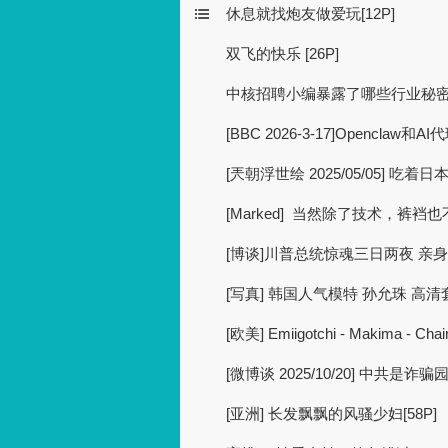
休息就找炮友做爱玩[12P]
双飞的快乐 [26P]
中核招聘小编暴露了哪些行业秘
[BBC 2026-3-17]Opencla
[兲朝浮世绘 2025/05/05] 吃
[Marked] 当然除了技术，裤
[博谈]川普总统惊魂三日两夜 亲
[写真] 韩国人气模特 孙允珠 高清套图 
[欧美] Emiigotchi - Makima - Cha
[微博谈 2025/10/20] 中共是
[亚洲] 长发飘飘的风骚少妇[58P]