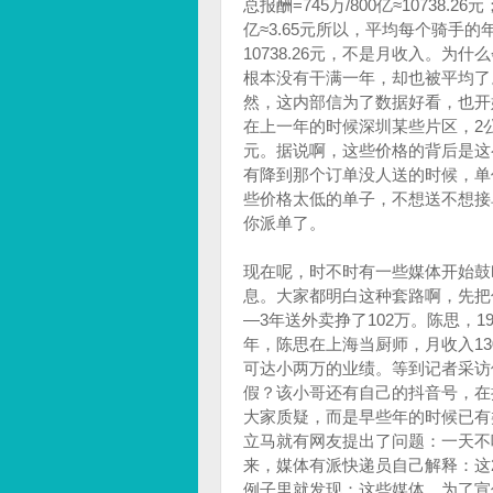
总报酬=745万/800亿≈10738
亿≈3.65元所以，平均每个骑手的年
10738.26元，不是月收入。
根本没有干满一年，却也被平均了
然，这内部信为了数据好看，也开始
在上一年的时候深圳某些片区，2公
元。据说啊，这些价格的背后是这
有降到那个订单没人送的时候，单
些价格太低的单子，不想送不想接
你派单了。
现在呢，时不时有一些媒体开始鼓
息。大家都明白这种套路啊，先把
—3年送外卖挣了102万。‍‍‍‍‍
年，陈思在上海当厨师，月收入13
可达小两万的业绩。等到记者采访
假？该小哥还有自己的抖音号，在
大家质疑，而是早些年的时候已有
立马就有网友提出了问题：一天不吃
来，媒体有派快递员自己解释：这
例子里就发现：这些媒体，为了宣