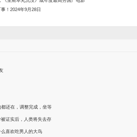
水，《里斯本丸沉没》成年度最高分国产电影
！2024年9月28日
友
里的都还在，调整完成，坐等
学被证实后，人类将失去存
什么喜欢吃男人的大鸟