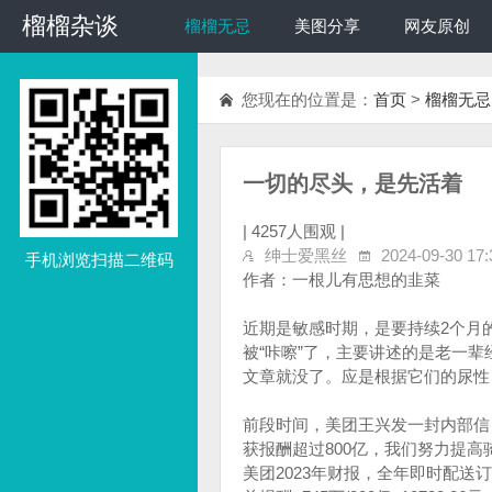
榴榴杂谈
榴榴杂谈
榴榴无忌
美图分享
网友原创
您现在的位置是：
首页
>
榴榴无忌
一切的尽头，是先活着
|
4257人围观 |
绅士爱黑丝
2024-09-30 17:
手机浏览扫描二维码
作者：一根儿有思想的韭菜
近期是敏感时期，是要持续2个月
被“咔嚓”了，主要讲述的是老一
文章就没了。应是根据它们的尿性
前段时间，美团王兴发一封内部信
获报酬超过800亿，我们努力提高
美团2023年财报，全年即时配送