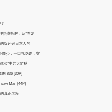
密？
w和AI代理热潮拆解：从“养龙
着日本的饭还砸日本人的
裆也不能少，一口气吃饱，突
身体验“中共大监狱
836 [30P]
insaw Man [44P]
诈骗园的真正老板