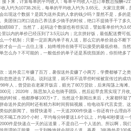
.26元；接下来，计算每单的平均收入：每单平均收入=总订单数总报酬=219
收入约为10738.26元，每单的平均收入约为 3.65元。大家注意啊
为什么会出现这个数据？是因为送外卖的人拿的钱少吗？显然不是，多的
。美团张口闭口说自己养活多少骑手的时候，绝口不提骑手干了多久
瞎BB了。当然了，起码这个数据也有些实话，譬如客单价约为3.6
里以内的单价已经压到了3.5元以内；北京拼好饭，最低配送费可低至
么一个机制：只要一定距离内单子有人送，那么它的单价就会不断下
价才会一点一点往上涨，始终维持在骑手可以接受的最低价格。当然
单怎么办？不可能的，一般低价的单子还是系统指派的，你拒绝多了
吹：送外卖三年赚了百万，暑假送外卖赚了小两万，学费都够了之类
你忽悠进去了再说。说到这里，就不得不说早些时候被宣传过的成功
陈思，1998年人，曾贷款在老家开饭店，赔光了80万贷款，后来闯荡上海滩。
000元；2020年，陈思加入众包骑手团队，然后起早贪黑实现了月
他的时候，他都挣够100万+了。当然这个新闻出来后，大家都怀疑
拼命送外卖的同时还有精力和时间剪辑视频，给电动车代言卖货。这
类似的新闻了。独臂快递哥，一天送2000件快递～你还有什么理由
不喝工作20个小时，平均每分钟要送1.6个以上，约每40秒要送一
2000件是快递点一天的运送量，不是自己一个人送的。所以啊，我
传所谓的正能量，一天到晚地就会胡说八道。再看，3年跑外卖100