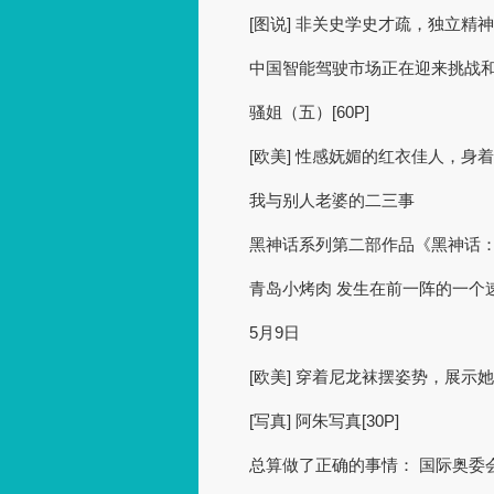
[图说] 非关史学史才疏，独立精神本
中国智能驾驶市场正在迎来挑战和
骚姐（五）[60P]
[欧美] 性感妩媚的红衣佳人，身
我与别人老婆的二三事
黑神话系列第二部作品《黑神话：
青岛小烤肉 发生在前一阵的一个
5月9日
[欧美] 穿着尼龙袜摆姿势，展示她
[写真] 阿朱写真[30P]
总算做了正确的事情： 国际奥委