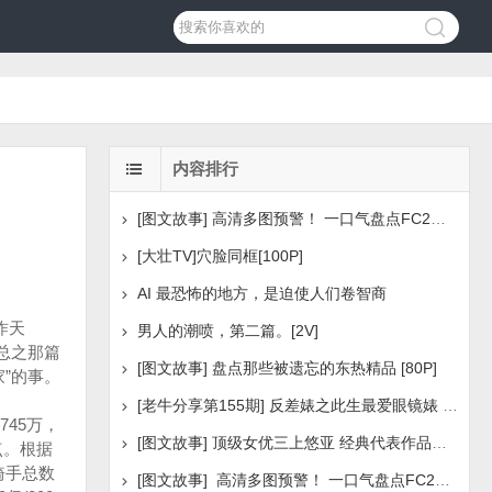
内容排行
[图文故事] 高清多图预警！ 一口气盘点FC2美少女系列之
[大壮TV]穴脸同框[100P]
AI 最恐怖的地方，是迫使人们卷智商
昨天
男人的潮喷，第二篇。[2V]
总之那篇
[图文故事] 盘点那些被遗忘的东热精品 [80P]
”的事。
[老牛分享第155期] 反差婊之此生最爱眼镜婊 [160P]
45万，
[图文故事] 顶级女优三上悠亚 经典代表作品盘点 [288P
点。根据
骑手总数
[图文故事] 高清多图预警！ 一口气盘点FC2美少女系列