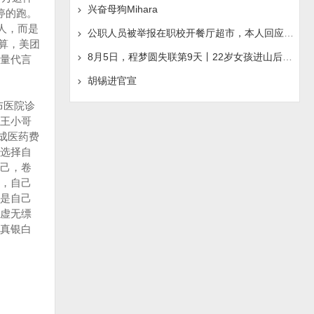
兴奋母狗Mihara
停的跑。
人，而是
公职人员被举报在职校开餐厅超市，本人回应称“是给别人
结算，美团
8月5日，程梦圆失联第9天丨22岁女孩进山后人间蒸发，手机
量代言
胡锡进官宣
布医院诊
王小哥
成医药费
选择自
己，卷
果，自己
是自己
虚无缥
都真银白