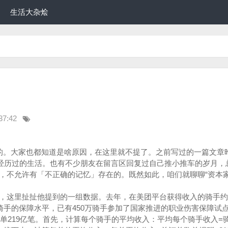
生活大杂烩
37:42
的。大家也都知道是啥原因，在这里就不提了。之前写过的一篇文章
辈经历过的生活。也有不少朋友在留言区回复过自己推小推车的岁月，
，不允许有「不正确的记忆」存在的。既然如此，咱们就聊聊“资本家
，这里扯扯他提到的一组数据。去年，在美团平台获得收入的骑手约7
骑手的保障水平，已有450万骑手参加了国家推进的职业伤害保障试
订单219亿笔。首先，计算每个骑手的平均收入：平均每个骑手收入=