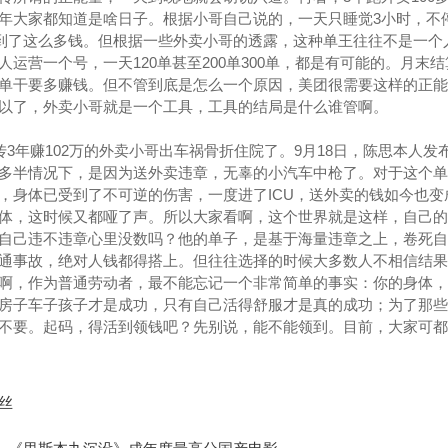
年大家都知道是啥日子。‍根据小哥自己说的，一天只睡觉3小时，不
跑到了这么多钱。但根据一些外卖小哥的透露，这种单王往往不是一个
运营一个号，一天120单甚至200单300单，都是有可能的。月末
单干要多赚钱。但不管到底是怎么一个原因，美团很需要这样的正能
以了，外卖小哥就是一个工具，工具的结局是什么谁管啊。
传3年赚102万的外卖小哥出车祸骨折住院了。9月18日，陈思本人发
多半情况下，是因为送外卖违章，无辜的小汽车中枪了。对于这个单
，身体已受到了不可逆的伤害，一度进了ICU，送外卖的钱如今也变
体，这时候又都哑了声。所以大家看啊，这个世界就是这样，自己的
自己违不违章心里没数吗？他的单子，是基于海量违章之上，卷死自
了交通事故，绝对人钱都得搭上。但往往选择的时候大多数人不相信结
啊，作为普通劳动者，最不能忘记一个非常简单的事实：你的身体，
房子车子孩子才是成功，只有自己活得舒服才是真的成功；为了那些
。‍‍‍‍‍‍起码，得活到领钱吧？先别说，能不能领到。目前，大家可
丝