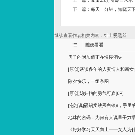
上一篇：
豆瓣9.2分引爆自来
下一篇：
每天一分钟，知晓天下事
继续查看作者相关内容：
绅士爱黑丝
随便看看
房子的附加值正在慢慢消失
[原创]谈谈多年的人妻情人和新女
除夕快乐，一组杂图
[原创]媳妇拍的勇气可嘉[6P]
[泡泡说]砸锅卖铁买白银8，手
地球的密码：为何有人说量子力
《好好学习天天向上——女人为