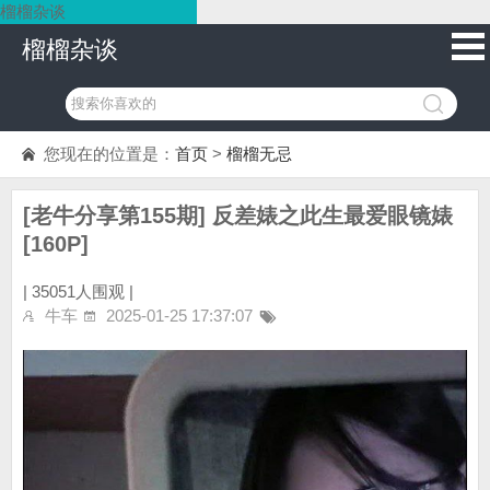
榴榴杂谈
榴榴杂谈
您现在的位置是：
首页
>
榴榴无忌
[老牛分享第155期] 反差婊之此生最爱眼镜婊
[160P]
|
35051人围观 |
牛车
2025-01-25 17:37:07