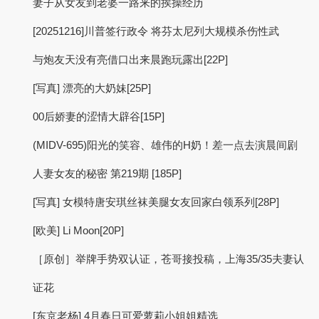
妻子从女友到老婆一路来的挨操经历
[20251216]川普签行政令 将芬太尼列大规模杀伤性武
与炮友天没有亮借口出来晨跑玩露出[22P]
[写真] 漂亮的大奶妹[25P]
00后娇妻的涩情大辟谷[15P]
(MIDV-695)阳光的笑容、雄伟的H奶！差一点去演晨间剧
人妻女友的秘密 第219期 [185P]
[写真] 女模特唐安琪丝袜美腿女友回家白领系列[28P]
[欧美] Li Moon[20P]
［原创］举牌手势双认证，苍哥接投稿，上海35/35夫妻认
证花
[东京老杨] 4月春日可爱萝莉小姐姐精选