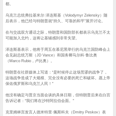
都。
乌克兰总统弗拉基米尔·泽连斯基（Volodymyr Zelensky）随
后表示，他已经与特朗普就“持久、可靠的和平”展开讨论。
在与交战双方通话之际，特朗普和国防部长都表示乌克兰不太
可能加入北约，这将让基辅感到非常失望。
泽连斯基表示，他将于周五在慕尼黑举行的乌克兰国防峰会上
会见副总统万斯（JD Vance）和国务卿马尔科·鲁比奥
（Marco Rubio，卢比奥）。
特朗普在社群媒体上写道：“是时候停止这场荒谬的战争了，
这场战争造成了大规模、完全没有必要的死亡和破坏。愿上帝
保佑俄罗斯和乌克兰人民！”
他没有确定与普京当面会谈的具体日期，但特朗普后来在白宫
告诉记者：“我们将在沙特阿拉伯会面。”
克里姆林宫发言人德米特里·佩斯科夫（Dmitry Peskov）表