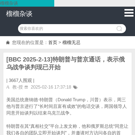
榴榴杂谈
榴榴杂谈
您现在的位置是：
首页
>
榴榴无忌
[BBC 2025-2-13]特朗普与普京通话，表示俄
乌战争谈判现已开始
|
3667人围观 |
教-授
2025-02-16 17:37:18
美国总统唐纳德·特朗普（Donald Trump，川普）表示，周三
他与普京进行了“长时间且富有成效”的电话交谈，两国领导人
同意开始谈判以结束乌克兰战争。
特朗普在其“真相社交”平台上发文称，他和俄罗斯总统“同意让
我们各自的团队立即开始谈判”，并邀请对方访问各自的首