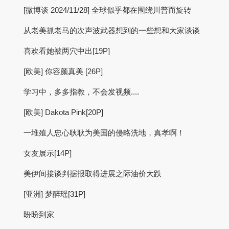
[微博谈 2024/11/28] 全球似乎都在围绕川普而旋转
从老美抓老马的次声波武器想到的一些想和大家谈谈
喜欢看她被两穴中出[19P]
[欧美] 你容颜真美 [26P]
学习中，多多指教，不会发视频....
[欧美] Dakota Pink[20P]
一堆殖人忠心耿耿为美国的侵略洗地，真孝啊！
女友展示[14P]
美伊间接谈判据报取得进展之际油价大跌
[亚洲] 梦醉瑶[31P]
盼盼到家