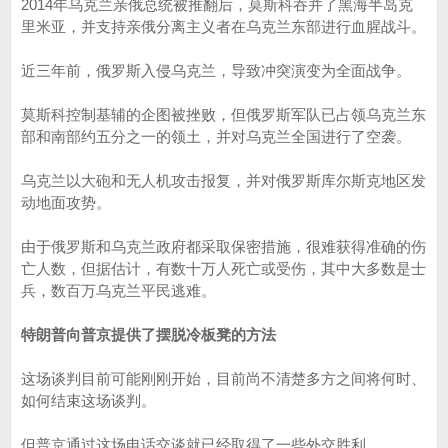
2014年乌克兰亲俄总统被推翻后，莫斯科吞并了黑海半岛克
里米亚，并支持亲俄分离主义者在乌克兰东部进行血腥战斗。
近三年前，俄罗斯入侵乌克兰，导致冲突演变为全面战争。
莫斯科控制基辅的企图被挫败，但俄罗斯军队已占领乌克兰东
部和南部约五分之一的领土，并对乌克兰全国进行了空袭。
乌克兰以大砲和无人机攻击报复，并对俄罗斯库尔斯克地区发
动地面攻势。
由于俄罗斯和乌克兰政府都采取保密措施，很难获得准确的伤
亡人数，但据估计，有数十万人死亡或受伤，其中大多数是士
兵，数百万乌克兰平民逃难。
特朗普向普京提供了摆脱冷板凳的方法
这场谈判目前可能刚刚开始，目前尚不清楚多方之间将何时、
如何结束这场谈判。
但普京通过这场电话交谈就已经取得了一些外交胜利。