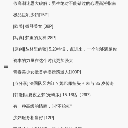
假高潮迷思大破解：男生绝对不能错过的心理高潮指南
极品巨乳少妇[15P]
[欧美] 微胖美女 [38P]
[写真] 梦里的女神[28P]
[原创][丛林里的狼] 5.20特辑，点进来，一个能够满足你
资本的力量在这个时代更加强大
青春美少女搔首弄姿诱惑迷人[100P]
[点分享] 法国队又内讧？姆巴佩扭头 + 未与 35 岁传奇
[韩漫]纵夏夜之梦(无码版) 15-16话（26P）
有一种高级的情商，叫“不抬杠”
少妇服务相当好 [12P]