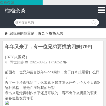
榴榴杂谈
榴榴杂谈
您现在的位置是：
首页
>
榴榴无忌
年年又来了，有一位兄弟要找的四妹[79P]
|
3788人围观 |
隔世的静
2025-03-17 17:36:52
前面有一位兄弟留言找年年cos四妹，出于好奇想看看什么样
子
搜了一下还真找到了，这套真不知道怎么评价，个人不太喜欢
这种风格，感觉在压制我的欲望
发出来是觉得制作水平还是可以的，看不出什么明显的瑕疵
请各位榴友品评吧