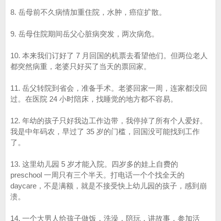
8. 岳母前不久病情加重住院，水肿，癌症扩散。
9. 岳母住院期间岳父心脏病突发，两次病危。
10. 本来我们订好了 7 月回国的机票去看望他们。但两位老人
都突然病重，老婆只好买了当天的票回家。
11. 岳父转院到省会，准备手术。老婆回家一周，连家都没回
过。在医院 24 小时陪床，找睡觉的地方都不容易。
12. 年幼的孩子只好我边工作边带，我停掉了所有个人爱好。
我是中年码农，早过了 35 岁的门槛，回国没可能找到工作
了。
13. 这里幼儿园 5 岁才能入院。四岁多的娃上自费的
preschool 一周只有三个半天。打电话一个个找全天的
daycare，不是满额，就是不接受快上幼儿园的孩子，感到崩
溃。
14. 一个大男人给孩子做饭，洗澡，陪玩，讲故事，参加活