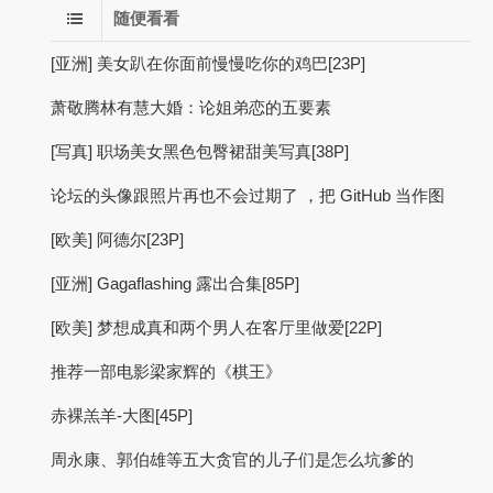
随便看看
[亚洲] 美女趴在你面前慢慢吃你的鸡巴[23P]
萧敬腾林有慧大婚：论姐弟恋的五要素
[写真] 职场美女黑色包臀裙甜美写真[38P]
论坛的头像跟照片再也不会过期了 ，把 GitHub 当作图
[欧美] 阿德尔[23P]
[亚洲] Gagaflashing 露出合集[85P]
[欧美] 梦想成真和两个男人在客厅里做爱[22P]
推荐一部电影梁家辉的《棋王》
赤裸羔羊-大图[45P]
周永康、郭伯雄等五大贪官的儿子们是怎么坑爹的