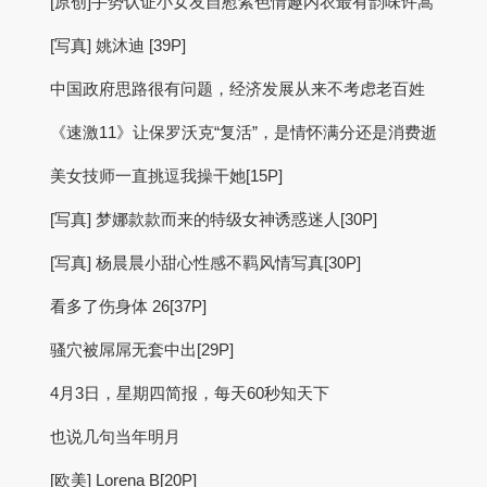
[原创]手势认证小女友自慰紫色情趣内衣最有韵味许嵩
[写真] 姚沐迪 [39P]
中国政府思路很有问题，经济发展从来不考虑老百姓
《速激11》让保罗沃克“复活”，是情怀满分还是消费逝
美女技师一直挑逗我操干她[15P]
[写真] 梦娜款款而来的特级女神诱惑迷人[30P]
[写真] 杨晨晨小甜心性感不羁风情写真[30P]
看多了伤身体 26[37P]
骚穴被屌屌无套中出[29P]
4月3日，星期四简报，每天60秒知天下
也说几句当年明月
[欧美] Lorena B[20P]