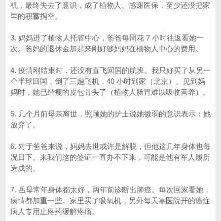
机，最终失去了意识，成了植物人。感谢医保，至少还没把家
里的积蓄掏空。
3. 妈妈进了植物人托管中心，爸爸每周花 7 小时往返看她一
次。爸妈的退休金加起来刚好够妈妈在植物人中心的费用。
4. 疫情刚结束时，还没有直飞回国的航班。我只好买了从另一
个半球回国，倒了三趟飞机，40 小时到家（北京）。见到妈
妈时，她已经瘦的皮包骨头了（植物人肠胃难以吸收营养）。
5. 几个月前母亲离世，照顾她的护士说她微弱的意识表示：她
放弃了。
6. 对于爸爸来说，妈妈去世或许是解脱，但他这几年身体也每
况日下。来我们这的签证一直办不下来，可能是他有军人履历
造成的。
7. 岳母常年身体都太好，两年前诊断出肺癌。每次回家看她，
病情都加重一些。家里买了吸氧机，另外每天靠医院开的癌症
病人专用止疼药缓解疼痛。