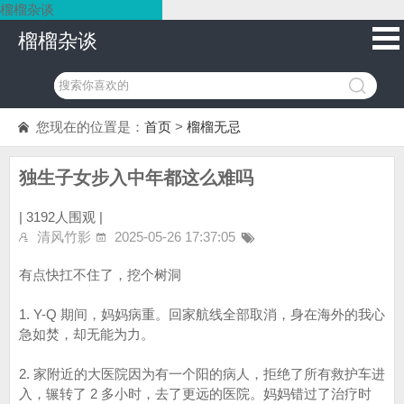
榴榴杂谈
榴榴杂谈
您现在的位置是：
首页
>
榴榴无忌
独生子女步入中年都这么难吗
|
3192人围观 |
清风竹影
2025-05-26 17:37:05
有点快扛不住了，挖个树洞
1. Y-Q 期间，妈妈病重。回家航线全部取消，身在海外的我心
急如焚，却无能为力。
2. 家附近的大医院因为有一个阳的病人，拒绝了所有救护车进
入，辗转了 2 多小时，去了更远的医院。妈妈错过了治疗时