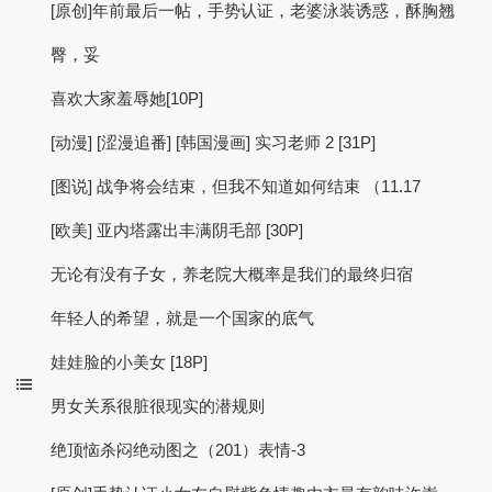
[原创]年前最后一帖，手势认证，老婆泳装诱惑，酥胸翘
臀，妥
喜欢大家羞辱她[10P]
[动漫] [涩漫追番] [韩国漫画] 实习老师 2 [31P]
[图说] 战争将会结束，但我不知道如何结束 （11.17
[欧美] 亚内塔露出丰满阴毛部 [30P]
无论有没有子女，养老院大概率是我们的最终归宿
年轻人的希望，就是一个国家的底气
娃娃脸的小美女 [18P]
男女关系很脏很现实的潜规则
绝顶恼杀闷绝动图之（201）表情-3