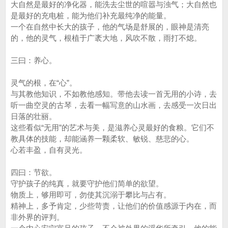
大自然是最好的净化器，能洗去尘世的喧嚣与浊气；大自然也
是最好的充电桩，能为他们补充最纯净的能量。
一个在自然中长大的孩子，他的气场是舒展的，眼神是清亮
的，他的灵气，根植于广袤大地，风吹不散，雨打不熄。
三曰：养心。
灵气的根，在“心”。
与其教他知识，不如教他感知。带他去读一首无用的小诗，去
听一曲空灵的古琴，去看一幅写意的山水画，去感受一次日出
日落的壮丽。
这些看似“无用”的艺术与美，是滋养心灵最好的食粮。它们不
教具体的技能，却能涵养一颗柔软、敏锐、慈悲的心。
心若丰盈，自有灵光。
四曰：节欲。
守护孩子的纯真，就要守护他们简单的欲望。
物质上，够用即可，勿使其沉溺于攀比与占有。
精神上，多予肯定，少些苛责，让他们的价值感源于内在，而
非外界的评判。