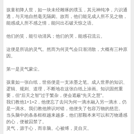
孩童初降人世，如一块未经雕琢的璞玉，其元神纯净，六识通
透，与天地自然毫无隔阂。故而，他们能见成人所不见之物，
能感成人所不感之情，能问出石破天惊之语。
他们的笑，能引动清风；他们的哭，能感召流云。
这便是所说的灵气。然而为何灵气会日渐消散，大概有三种原
因。
第一是灵气蒙尘。
孩童如一张白纸，世俗便是一支浓墨之笔。成人世界的知识、
逻辑、规则、道理，不断地在这张白纸上涂画。知识固然重
要，但“后天之智”过于繁杂，便会遮蔽“先天之慧”。
我们教他1+1=2，他便忘了去问为何一滴水融入另一滴水，仍
是一滴水。我们教他辨识对错，他便失了包容万物的慈悲。
当头脑中的条条框框越来越多，他们那颗本来可以和万物通感
的心，便被囚禁了。
灵气，源于心，而非脑。心被缚，灵自灭。