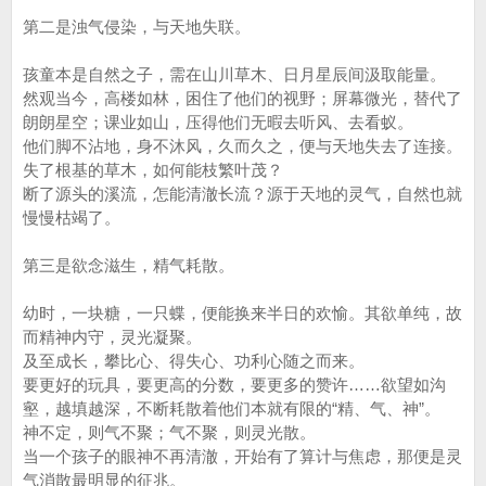
第二是浊气侵染，与天地失联。
孩童本是自然之子，需在山川草木、日月星辰间汲取能量。
然观当今，高楼如林，困住了他们的视野；屏幕微光，替代了
朗朗星空；课业如山，压得他们无暇去听风、去看蚁。
他们脚不沾地，身不沐风，久而久之，便与天地失去了连接。
失了根基的草木，如何能枝繁叶茂？
断了源头的溪流，怎能清澈长流？源于天地的灵气，自然也就
慢慢枯竭了。
第三是欲念滋生，精气耗散。
幼时，一块糖，一只蝶，便能换来半日的欢愉。其欲单纯，故
而精神内守，灵光凝聚。
及至成长，攀比心、得失心、功利心随之而来。
要更好的玩具，要更高的分数，要更多的赞许……欲望如沟
壑，越填越深，不断耗散着他们本就有限的“精、气、神”。
神不定，则气不聚；气不聚，则灵光散。
当一个孩子的眼神不再清澈，开始有了算计与焦虑，那便是灵
气消散最明显的征兆。