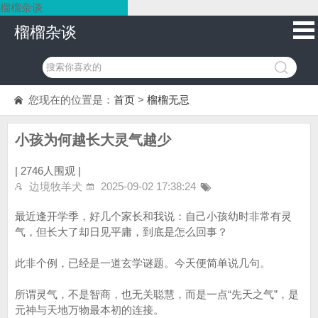
榴榴杂谈
榴榴杂谈
您现在的位置是：
首页
>
榴榴无忌
小孩为何越长大灵气越少
|
2746人围观 |
边境牧羊犬
2025-09-02 17:38:24
最近逢开学季，好几个家长和我说：自己小孩幼时非常有灵
气，但长大了却日见平庸，到底是怎么回事？
此非个例，已经是一道玄学谜题。今天便简单说几句。
所谓灵气，不是智商，也无关聪慧，而是一点“先天之气”，是
元神与天地万物最本初的连接。