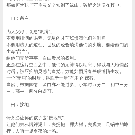
那如何为孩子守住灵光？知到了缘由，破解之道便在其中。
一曰：留白。
为人父母，切忌“填满”。
不要用排满的课程、无尽的才艺班填满他们的时间；
不要用成人的道理、世故的经验填满他们的头脑。要给他们的
生命“留白”。
给他们无所事事、自由发呆的权利。
正是在这片空白之中，他们的元神得以喘息，得以与天地悄然
对话，被压抑的灵感与直觉，方能如雨后春笋般悄悄生发。
一个“无用”的时辰，远胜于一堂“有用”的课程。
当然，根据国情，留白亦不能过多。小学时五分白，初中三分
白，高中一两分白即可。
二曰：接地。
请务必让你的孩子去“接地气”。
让他们去赤脚踩泥土，去拥抱一棵大树，去观察一只蜗牛的旅
行，去听一场夏夜的蛙鸣。