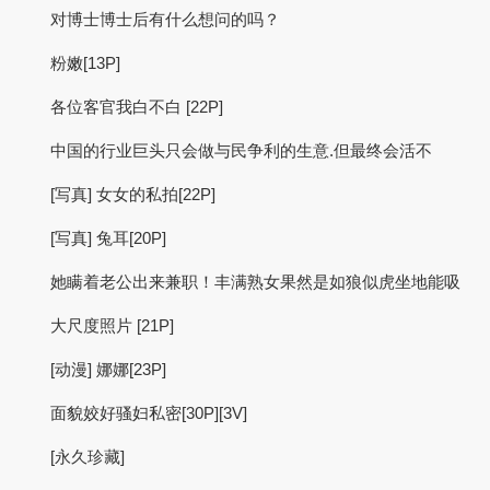
对博士博士后有什么想问的吗？
粉嫩[13P]
各位客官我白不白 [22P]
中国的行业巨头只会做与民争利的生意.但最终会活不
[写真] 女女的私拍[22P]
[写真] 兔耳[20P]
她瞒着老公出来兼职！丰满熟女果然是如狼似虎坐地能吸
大尺度照片 [21P]
[动漫] 娜娜[23P]
面貌姣好骚妇私密[30P][3V]
[永久珍藏]