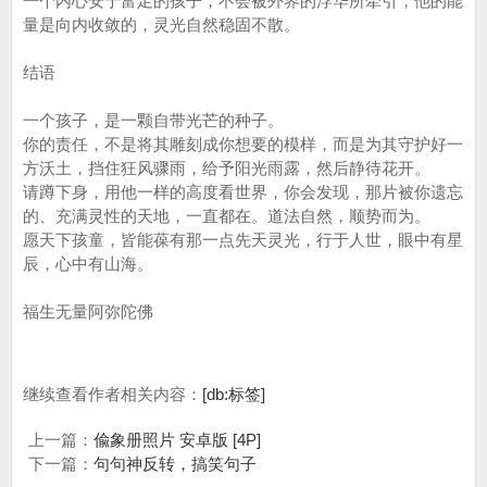
一个内心安宁富足的孩子，不会被外界的浮华所牵引，他的能
量是向内收敛的，灵光自然稳固不散。
结语
一个孩子，是一颗自带光芒的种子。
你的责任，不是将其雕刻成你想要的模样，而是为其守护好一
方沃土，挡住狂风骤雨，给予阳光雨露，然后静待花开。
请蹲下身，用他一样的高度看世界，你会发现，那片被你遗忘
的、充满灵性的天地，一直都在。道法自然，顺势而为。
愿天下孩童，皆能葆有那一点先天灵光，行于人世，眼中有星
辰，心中有山海。
福生无量阿弥陀佛
继续查看作者相关内容：
[db:标签]
上一篇：
偸象册照片 安卓版 [4P]
下一篇：
句句神反转，搞笑句子