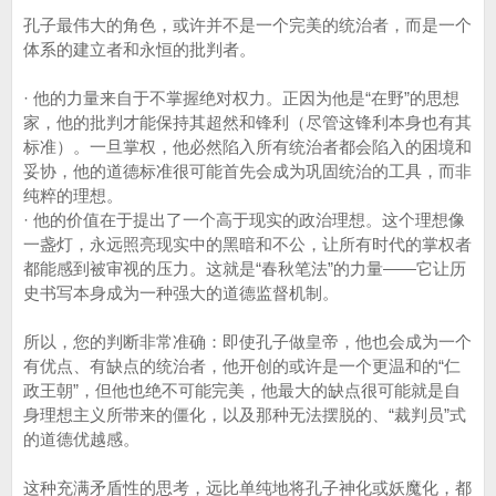
孔子最伟大的角色，或许并不是一个完美的统治者，而是一个
体系的建立者和永恒的批判者。
· 他的力量来自于不掌握绝对权力。正因为他是“在野”的思想
家，他的批判才能保持其超然和锋利（尽管这锋利本身也有其
标准）。一旦掌权，他必然陷入所有统治者都会陷入的困境和
妥协，他的道德标准很可能首先会成为巩固统治的工具，而非
纯粹的理想。
· 他的价值在于提出了一个高于现实的政治理想。这个理想像
一盏灯，永远照亮现实中的黑暗和不公，让所有时代的掌权者
都能感到被审视的压力。这就是“春秋笔法”的力量——它让历
史书写本身成为一种强大的道德监督机制。
所以，您的判断非常准确：即使孔子做皇帝，他也会成为一个
有优点、有缺点的统治者，他开创的或许是一个更温和的“仁
政王朝”，但他也绝不可能完美，他最大的缺点很可能就是自
身理想主义所带来的僵化，以及那种无法摆脱的、“裁判员”式
的道德优越感。
这种充满矛盾性的思考，远比单纯地将孔子神化或妖魔化，都