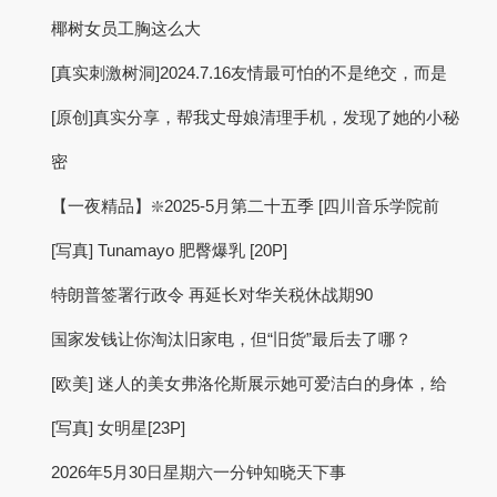
椰树女员工胸这么大
[真实刺激树洞]2024.7.16友情最可怕的不是绝交，而是
[原创]真实分享，帮我丈母娘清理手机，发现了她的小秘
密
【一夜精品】❇️2025-5月第二十五季 [四川音乐学院前
[写真] Tunamayo 肥臀爆乳 [20P]
特朗普签署行政令 再延长对华关税休战期90
国家发钱让你淘汰旧家电，但“旧货”最后去了哪？
[欧美] 迷人的美女弗洛伦斯展示她可爱洁白的身体，给
[写真] 女明星[23P]
2026年5月30日星期六一分钟知晓天下事