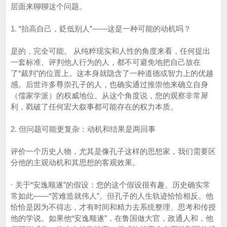
层面来聊聊这个问题。
1. “抬高自己，贬低别人”——这是一种可能的动机吗？
是的，完全可能。 从纯粹现实和人性的角度来看，任何提出
一套标准、评判他人行为的人，都不可避免地把自己放在
了“裁判”的位置上。这本身就隐含了一种道德或智力上的优越
感。后世许多尊崇孔子的人，也确实通过推崇他来确立自身
（儒家学派）的权威地位。从这个角度说，您的观察非常犀
利，戳破了任何宏大叙事都可能存在的权力本质。
2. 但问题可能更复杂：动机和结果是两回事
评价一个历史人物，尤其是像孔子这样的思想家，我们需要区
分他的主观动机和其思想的客观效果。
· 关于“安逸顺遂”的假设：您的这个假设很有趣。历史确实常
常如此——“苦难造就伟人”。但孔子的人生轨迹恰恰相反。他
恰恰是因为不得志，才有时间和精力去系统整理、思考和传授
他的学说。如果他“安逸顺遂”，在鲁国做大官，政通人和，他