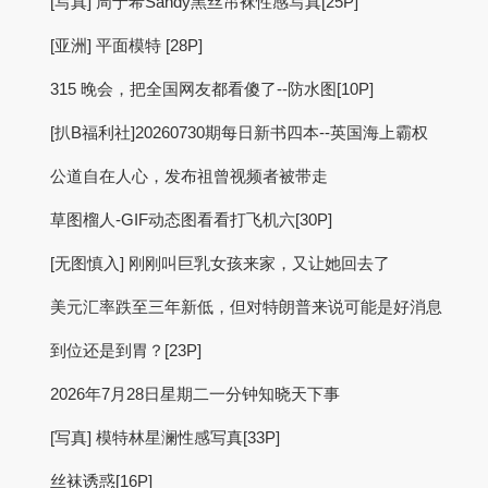
[写真] 周于希Sandy黑丝吊袜性感写真[25P]
[亚洲] 平面模特 [28P]
315 晚会，把全国网友都看傻了--防水图[10P]
[扒B福利社]20260730期每日新书四本--英国海上霸权
公道自在人心，发布祖曾视频者被带走
草图榴人-GIF动态图看看打飞机六[30P]
[无图慎入] 刚刚叫巨乳女孩来家，又让她回去了
美元汇率跌至三年新低，但对特朗普来说可能是好消息
到位还是到胃？[23P]
2026年7月28日星期二一分钟知晓天下事
[写真] 模特林星澜性感写真[33P]
丝袜诱惑[16P]