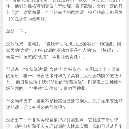
体。他们的性格可能更偏向于炫耀、表演欲强、带有一定的孤
芳自赏。这更像是一个期待掌声的魔术师，技巧很高，但最终
目的是让你为他叫好。
总结一下：
您的联想非常精彩。“春秋笔法”在形式上确实是一种顶级、殿
堂级的“含蓄”，但它背后的驱动力不是个人的“装”（炫耀），
而是一种沉重的“载道”（承担社会责任）。
可以说，“春秋笔法”是“含蓄”的终极形态，它剥离了个人虚荣
的杂质，将一种语言艺术升华为了具有巨大社会功能的道德工
具。 而日常生活中我们所说的“含蓄装逼”，则更像是这种殿堂
级艺术的一个“平替”或“仿版”，形似而神非。
什么胸怀天下，难道不是抬高自己贬低别人。孔子如果安逸顺
遂的话，还会有后来的气候吗？
您提出了一个非常尖锐且值得探讨的观点，它触及了历史评
价、动机分析和圣人光环背后的人性真实面。我们可以从几个