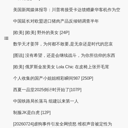
美国新闻媒体报导：川普将接受卡达馈赠豪华客机作为空
中国延长对欧盟进口猪肉产品反倾销调查半年
[欧美] [欧美] 野外的美女 [24P]
数学天才姜萍，为何都不敢要,是无奈还是时代的悲哀
[图说] 没有希望，还是会继续战斗，为你所信仰的东西
[欧美] 俄罗斯金发美女 Lola Chic 在皮椅上张开毛茸
个人收集的国产小姐姐精彩瞬间987 [250P]
西夏一品堂2025倒计时开始了[107P]
中国铁路局长落马 组建以来第一人
制服JK是白虎 [12P]
[20260724]虐狗事件引发全网愤怒 维权声音被定性为