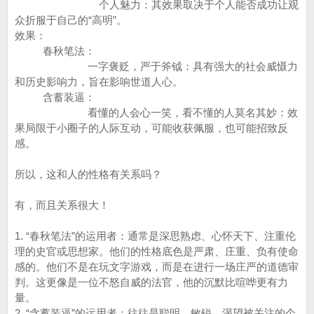
个人魅力：其效果取决于个人能否成功让观
众折服于自己的“高明”。
效果：
春秋笔法：
一字褒贬，严于斧钺：具有强大的社会威慑力
和历史影响力，旨在影响世道人心。
含蓄装逼：
看懂的人会心一笑，看不懂的人莫名其妙：效
果局限于小圈子的人际互动，可能收获佩服，也可能招致反
感。
所以，这和人的性格有关系吗？
有，而且关系很大！
1. “春秋笔法”的运用者：通常是深思熟虑、心怀天下、注重伦
理的史官或思想家。他们的性格底色是严肃、庄重、负有使命
感的。他们不是在玩文字游戏，而是在进行一场庄严的道德审
判。这更像是一位不怒自威的法官，他的沉默比喧哗更有力
量。
2. “含蓄装逼”的运用者：往往是聪明、敏锐、渴望被关注的个