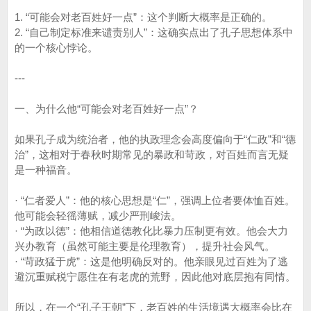
1. “可能会对老百姓好一点”：这个判断大概率是正确的。
2. “自己制定标准来谴责别人”：这确实点出了孔子思想体系中
的一个核心悖论。
---
一、为什么他“可能会对老百姓好一点”？
如果孔子成为统治者，他的执政理念会高度偏向于“仁政”和“德
治”，这相对于春秋时期常见的暴政和苛政，对百姓而言无疑
是一种福音。
· “仁者爱人”：他的核心思想是“仁”，强调上位者要体恤百姓。
他可能会轻徭薄赋，减少严刑峻法。
· “为政以德”：他相信道德教化比暴力压制更有效。他会大力
兴办教育（虽然可能主要是伦理教育），提升社会风气。
· “苛政猛于虎”：这是他明确反对的。他亲眼见过百姓为了逃
避沉重赋税宁愿住在有老虎的荒野，因此他对底层抱有同情。
所以，在一个“孔子王朝”下，老百姓的生活境遇大概率会比在