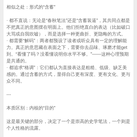
相似之处：形式的“含蓄”
· 都不直说：无论是“春秋笔法”还是“含蓄装逼”，其共同点都是
不把真正的意图摆在明面上。他们拒绝直白的表达（比如破口
大骂或自我吹嘘），而是选择一种更曲折、更隐晦的方式。
· 都需要“解码”：两者都预设了读者或听众具有一定的理解能
力。真正的意思藏在表面之下，需要你去品味、琢磨才能get
到。“看懂了吗？没看懂说明你水平不够。”——这种心理预期
是共通的。
· 都追求“格调”：它们都认为直接表达是粗糙、低级、缺乏美
感的。通过含蓄的方式，显得自己更有深度、更有文化、更与
众不同。
---
本质区别：内核的“目的”
这是最关键的部分，决定了一个是崇高的史学笔法，一个则是
个人性格的流露。