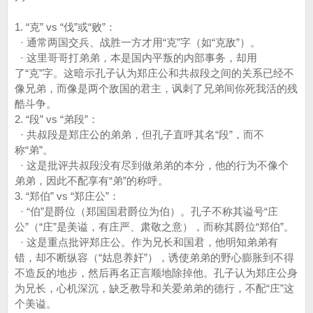
1. “克” vs “伐”或“败”：
· 通常两国交兵、战胜一方才用“克”字（如“克敌”）。
· 这里哥哥打弟弟，本是国内平叛的内部事务，却用
了“克”字。这暗示孔子认为郑庄公和共叔段之间的关系已经不
像兄弟，而像是两个敌国的君主，讽刺了兄弟间你死我活的残
酷斗争。
2. “段” vs “弟段”：
· 共叔段是郑庄公的弟弟，但孔子直呼其名“段”，而不
称“弟”。
· 这是批评共叔段没有尽到做弟弟的本分，他的行为不像个
弟弟，因此不配享有“弟”的称呼。
3. “郑伯” vs “郑庄公”：
· “伯”是爵位（郑国国君爵位为伯）。孔子不称其谥号“庄
公”（“庄”是美谥，有庄严、肃敬之意），而称其爵位“郑伯”。
· 这是重点批评郑庄公。作为兄长和国君，他明知弟弟有
错，却不断纵容（“姑息养奸”），诱使弟弟的野心膨胀到不得
不造反的地步，然后再名正言顺地除掉他。孔子认为郑庄公身
为兄长，心机深沉，缺乏教导和关爱弟弟的德行，不配“庄”这
个美谥。