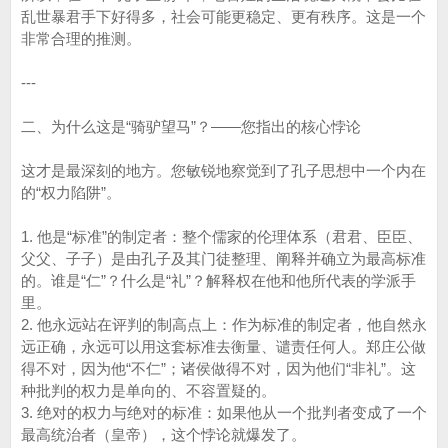
乱世暴君手下好得多，社会可能更稳定、更有秩序。这是一个
非常合理的推测。
---
二、为什么这是“骑驴望马”？——您指出的核心悖论
这才是最深刻的地方。您敏锐地察觉到了孔子思想中一个内在
的“权力陷阱”。
1. 他是“标准”的制定者：整个儒家的伦理体系（君君、臣臣、
父父、子子）是由孔子及其门徒整理、阐释并确立为最高标准
的。谁是“仁”？什么是“礼”？解释权在他和他所代表的学派手
里。
2. 他永远站在评判的制高点上：作为标准的制定者，他自然永
远正确，永远可以用这套标准去衡量、谴责任何人。郑庄公做
得不对，因为他“不仁”；诸侯做得不对，因为他们“非礼”。这
种批判的权力是单向的、不容置疑的。
3. 绝对的权力与绝对的标准：如果他从一个批判者变成了一个
最高统治者（皇帝），这个悖论就爆发了。