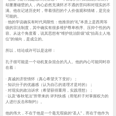
却屡屡碰壁的人，内心必然充满怀才不遇的苦闷和对现实的不
满。他在记述历史时，带着强烈的个人价值观和情绪，是完全
可能的。
· 他的学说确实有时代局限性：他推崇的“礼”本质上是西周等
级的宗法制度，其中确实有很多维护尊卑秩序、压抑个性的内
容。从这个角度看，说其思想有“维护统治阶级”或“抬高士人地
位”的倾向，是成立的。
所以，结论或许可以是这样：
孔子很可能是一个动机复杂混合的凡人。他的内心可能同时存
在着：
· 真诚的济世情怀（真心希望天下变好）；
· 知识分子的优越感（认为自己的道理才是对的）；
· 对现实的政治诉求（希望获得重用，实践理想）；
· 以及“春秋笔法”所带来的 评判快感（用笔杆子对掌握权力的
人进行反击和制约）。
他的伟大，不在于他是一个毫无瑕疵的“圣人”，而在于他作为