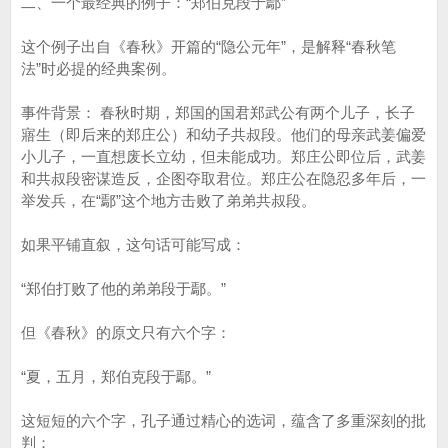
二、一个最经典的例子：“郑伯克段于鄢”
这个例子出自《春秋》开篇的“隐公元年”，是解释“春秋笔
法”时必提的经典案例。
事件背景： 春秋时期，郑国的国君郑武公有两个儿子，长子
寤生（即后来的郑庄公）和幼子共叔段。他们的母亲武姜偏爱
小儿子，一直想废长立幼，但未能成功。郑庄公即位后，武姜
和共叔段密谋造反，企图夺取君位。郑庄公在隐忍多年后，一
举发兵，在“鄢”这个地方击败了弟弟共叔段。
如果平铺直叙，这句话可能写成：
“郑伯打败了他的弟弟段于鄢。”
但《春秋》的原文只有六个字：
“夏，五月，郑伯克段于鄢。”
这短短的六个字，孔子通过精心的选词，蕴含了多重深刻的批
判：