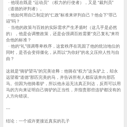
· 他现在既是 “运动员” （权力的行使者），又是 “裁判员”
（道德的评判者）。
· 他如何用自己制定的“仁政”标准来评判自己？他会下“罪己
诏”吗？
· 当他的政策与百姓的实际需求产生矛盾时（这几乎是必然
的），他是会调整政策，还是会强调百姓需要“克己复礼”来符
合他的标准？
· 他的“礼”强调尊卑秩序，这套秩序在巩固了他的统治地位的
同时，是否会变得僵化，从而以“为你好”的名义压抑人性与自
由？
这就是“骑驴望马”的完美诠释：他骑在“权力”这头驴上，却永
远望着“道德”那匹完美的马，并告诉所有人都应该奔向那匹
马。但因为他骑着驴，所以他永远无法真正到达，反而可以用
马的方向来证明自己骑驴的正当性，并指责那些连驴都没有的
人方向错误。
---
结论：一个或许更接近真实的孔子