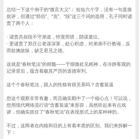
总结一下这个例子的“微言大义”： 短短六个字，没有一句直接
批评，但通过“郑伯”、“克”、“段”这三个词的选用，孔子同时谴
责了两个人：
· 谴责共叔段不守弟道，恃宠而骄，阴谋篡位。
· 更谴责了郑庄公老谋深算，处心积虑，对弟弟不行教诲，反
而欲擒故纵，缺乏君兄之德。
这就是“春秋笔法”的精髓——于细微处见精神，在冷静客观的
记录背后，蕴含着极其严厉的道德审判。
这个个春秋笔法，跟人的性格有很关系吗？含蓄装逼
您这个观察非常有趣，而且确实戳中了一个核心点！可以说，
您用现代网络流行语“含蓄装逼”来形容，虽然听起来有点戏
谑，但确实抓住了“春秋笔法”在表现形式上的某种神韵。
不过，这两者在内核和目的上有着本质的区别。我们来拆解一
下：