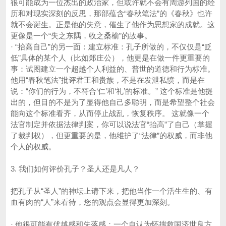
很可能成为一位杰出的政治家，但或许就不会有周游列国的经
历和对现实深刻的反思，那部蕴含“春秋笔法”的《春秋》也许
就不会诞生。正是他的失意，催生了他作为思想家的成就。这
更像是一个“失之东隅，收之桑榆”的故事。
· “抬高自己”的另一面：建立标准：孔子所做的，不仅仅是“贬
低”具体的某个人（比如郑庄公），他更是在做一件更重要的
事：试图建立一个超越个人利益的、普世的道德和行为标准。
他用“春秋笔法”批评君王和贵族，不是在发泄私愤，而是在
说：“你们的行为，不符合‘仁’和‘礼’的标准。” 这个标准是他提
出的，但目的不是为了显得他自己多聪明，而是希望整个社会
能向这个标准看齐，从而停止战乱，恢复秩序。 这就像一个
法官制定并依据法律判案，你可以说法官“抬高”了自己（掌握
了裁判权），但更重要的是，他维护了“法律”的权威，而非他
个人的权威。
3. 我们如何评价孔子？圣人还是凡人？
把孔子从“圣人”的神坛上请下来，把他当作一个活生生的、有
血有肉的“人”来看待，您的观点会显得更加深刻。
· 他很可能有优越感和失落感：一个自认为怀揣救国济世良方