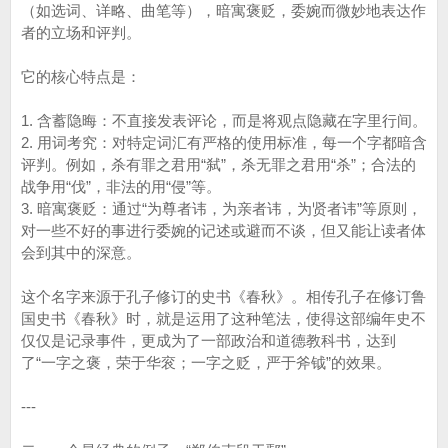
（如选词、详略、曲笔等），暗寓褒贬，委婉而微妙地表达作
者的立场和评判。
它的核心特点是：
1. 含蓄隐晦：不直接发表评论，而是将观点隐藏在字里行间。
2. 用词考究：对特定词汇有严格的使用标准，每一个字都暗含
评判。例如，杀有罪之君用“弑”，杀无罪之君用“杀”；合法的
战争用“伐”，非法的用“侵”等。
3. 暗寓褒贬：通过“为尊者讳，为亲者讳，为贤者讳”等原则，
对一些不好的事进行委婉的记述或避而不谈，但又能让读者体
会到其中的深意。
这个名字来源于孔子修订的史书《春秋》。相传孔子在修订鲁
国史书《春秋》时，就是运用了这种笔法，使得这部编年史不
仅仅是记录事件，更成为了一部政治和道德教科书，达到
了“一字之褒，荣于华衮；一字之贬，严于斧钺”的效果。
---