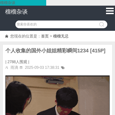
榴榴杂谈
榴榴杂谈
您现在的位置是：
首页
>
榴榴无忌
个人收集的国外小姐姐精彩瞬间1234 [415P]
|
2788人围观 |
雨滴
2025-09-03 17:38:31