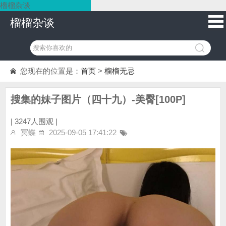
榴榴杂谈
榴榴杂谈
您现在的位置是：
首页
>
榴榴无忌
搜集的妹子图片（四十九）-美臀[100P]
|
3247人围观 |
冥蝶
2025-09-05 17:41:22