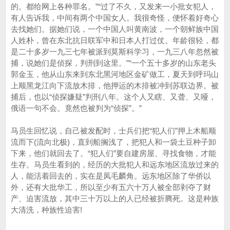
的。都给网上各种罪名。”“过了不久，又发来一小批女犯人，
有人告诉我，中间有两个中国女人。我很奇怪，便怀着好奇心
去找她们。据她们说，一个中国人叫黄南波，一个朝鲜族中国
人姓朴，曾在东北抗日联军中和日本人打过仗。年龄很轻，都
是二十多岁一九三七年被派到莫斯科学习，一九三八年忽然被
捕，说她们是侦探，判刑到这里。”“一个五十多岁的山东老头
郭金玉，他从山东来到东北黑河地区金矿做工，夏天到呼玛山
上顺黑龙江向下流放木排，他押运的木排被冲到苏联边界。被
捕后，也以“侦探嫌疑”判刑八年。这个人又瞎、又聋、又哑，
俄语一句不会。竟然也被判为“侦探”。”
马员生回忆说，自己被发配时，士兵们把“犯人们”押上木船顺
流而下(流向北极)，直到船搁浅了，把犯人和一袋土豆种子卸
下来，他们就回去了。“犯人们”要自建房屋、寻找食物，才能
生存。马员生看到的，经历的大批犯人和远东地区流放过来的
人，能活着回去的，实在是凤毛麟角。远东地区除了华侨以
外，还有大批华工，所以至少有五六十万人被全部剥夺了财
产、迫害流放，其中三十万以上的人已经被折腾死。这是种族
大清洗，种族性迫害!