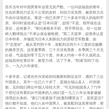
苏共当年对中国男青年迫害尤其严酷。一位叫赵福昌的青年，
住在距离伯力近五十公里的农村，到伯力买东西，被苏联大兵
不由分说地抓走。塞进一间已关押了三十多名中国人的临时牢
房。审问时逼他承认是“日本问谍”，赵答:“不是。我早就在这
里住，还有妻子。”审问者根本不听，挥手带回去。经一位朝
鲜人翻译指点:“不承认就会被枪毙。”第二天提审，赵便承认是
日本特务。并编造为日本人刺探伯力的苏联空军数量。由
于“态度好”，被从宽判刑十年，发配到北纬六十三度的北极圈
的雅库茨克。这里夏季两、三个月没有黑夜，冬季两三个月无
白昼，气温低到零下五六十度。外来人约有一半不久就死去。
赵福昌仰仗青壮年，耐受力强，活了下来。“刑满”回到了伯
力，一九六六年谢世。
十多年前，记者在外兴安岭的结雅斯科附近农庄，遇到了三位
中国老人。其中一位已八十岁了，是烟台福山县人，叫张德
魁，见到我们两位中国人哇哇大哭，“可见到祖国亲人了!”(半
个世纪没有看到从中国来的人)他们是一九三八年从海参崴被
清理赶出来的。“家口”(老婆孩子)给轰到哪里去了，是死是活?
他们都不知道。他们八名中国男人，被发配到这高寒地带，密
林深处，那五人已先后故去，现在只活着他们三人。我向他们