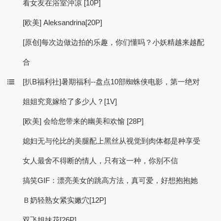
看女友在浴室沖凉 [10P]
[欧美] Aleksandrina[20P]
[原创]每次边做边拍的乐趣，你们懂吗？小妖精越来越配
合
[扒B福利社]暑期福利--盘点10部蜘蛛侠电影，第一绝对
姐姐究竟嫁给了多少人？[1V]
[欧美] 会给您带来的幽美和欢愉 [28P]
媳妇无与伦比的美腿配上黑丝从视觉到肉体都是种享受
女人最舍不得断的情人，只有这一种，你别不信
搞笑GIF：漂亮美女的跳高方法，真可爱，好想抱抱她
Ｂ奶轻熟女紧实嫩穴[12P]
双飞姐妹花[26P]