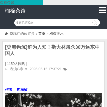
榴榴杂谈
榴榴杂谈
您现在的位置是：
首页
>
榴榴无忌
[史海钩沉]鲜为人知！斯大林屠杀30万远东中
国人
|
1150人围观 |
表氻G帝
2026-05-16 17:37:21
作者： 周海滨