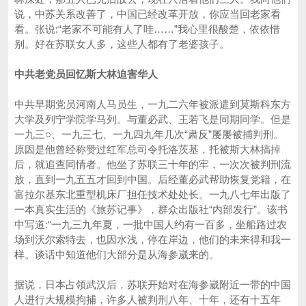
说，中苏关系改善了，中国已经改革开放，你应当回老家看
看。张说:“老家不可能有人了哇……”我心里很酸楚，依依惜
别。好在苏联女人多，这些人都有了老婆孩子。
中共老党员回忆斯大林迫害华人
中共早期党员河南人马员生，一九二六年被派遣到莫斯科东方
大学及列宁学院学马列。与董必武、王若飞是同期同学。但是
一九三○、一九三七、一九四九年几次“肃反”屡屡被捕判刑。
原因是他曾经称赞过红军总司令托洛茨基，托被斯大林搞掉
后，就追查同情者。他坐了苏联三十年的牢，一次次被判刑流
放，直到一九五五才回到中国。后经董必武帮助恢复党籍，在
富拉尔基东北重型机床厂担任技术处处长。一九八七年出版了
一本真实生活的《旅苏记事》，群众出版社“内部发行”。该书
中写道:“一九三九年夏，一批中国人约有一百多，坐船路过农
场到沃尔索特去，也因水浅，停在岸边，他们的未来得和我一
样。谈话中知道他们大部分是从海参崴来的。
据说，日本占领武汉后，苏联开始对在海参崴附近一带的中国
人进行大规模拘捕，许多人被判刑八年、十年，还有十五年