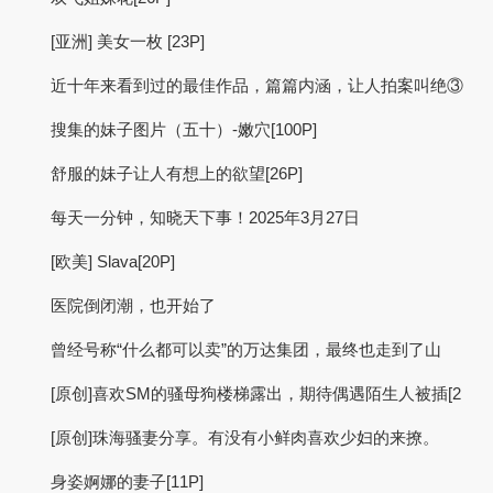
[亚洲] 美女一枚 [23P]
近十年来看到过的最佳作品，篇篇内涵，让人拍案叫绝③
搜集的妹子图片（五十）-嫩穴[100P]
舒服的妹子让人有想上的欲望[26P]
每天一分钟，知晓天下事！2025年3月27日
[欧美] Slava[20P]
医院倒闭潮，也开始了
曾经号称“什么都可以卖”的万达集团，最终也走到了山
[原创]喜欢SM的骚母狗楼梯露出，期待偶遇陌生人被插[2
[原创]珠海骚妻分享。有没有小鲜肉喜欢少妇的来撩。
身姿婀娜的妻子[11P]