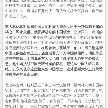
但是在国内趁中国正抵抗日寇侵略无暇外顾的时机，大规模屠
杀居住在海参崴、双城子、伯力、海兰泡等中国被占领土上的
中国原住民，逮捕关押并处决，流放到北极圈任其自生自灭者
不下三十万人。
斯大林此番对远东中国人的种族大屠杀，出于一种深藏不露的
祸心，即永久侵占俄罗斯劫夺的中国领土。
众所周知，所谓的
苏联“远东地区”，主要是沙俄侵占的中国领土，尽管沙俄在占
领这些中国领土时已经对那里的中国人进行了种族杀灭，但毕
竟没能做到斩尽杀绝，
在海参崴、双城子、伯力、海兰泡这些
中国人的被占领土上，还生活着几十万中国原住民，他们才是
这些中国领土上的真正主人，也成了俄罗斯人心中的心腹大
患。趁中国抗战卫国无暇外顾的良机，把这些中国人斩尽杀
绝，以永久侵夺这些抢来的中国领土，这才是斯大林进行此番
种族屠杀的真正目的。
七七事变后，特别是在日本占领武汉以后，斯大林认为中国事
实上已全面亡国，因此加大了对远东中国人政治迫害力度，把
远东的十多万世代居住的华侨和二十多万中国客商劳工，安上
各种罪名:如社会危险份子，有害份子，日本特务，分别判刑
数年到十多年。幸运的被发配远离日本占领地的中亚无人烟地