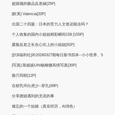
超级骚的极品反差婊[25P]
[欧美] Valencia[20P]
出国二十四篇：日本的苦力人文签还能去吗？
个人收集的国内小姐姐精彩瞬间158 [155P]
露脸反差之长在心坎上的小姐姐[92P]
[扒B福利社]补20260327期每日新书四本--小小世界、5
[写真] 陈妮妮UNI杨柳腰风情写真[30P]
脸穴同框[12P]
在校乳环白虎少--穿孔(89P)
分享嫖娼遇到的无语的事
难忘的一个姑娘（真实经历，AI润色）