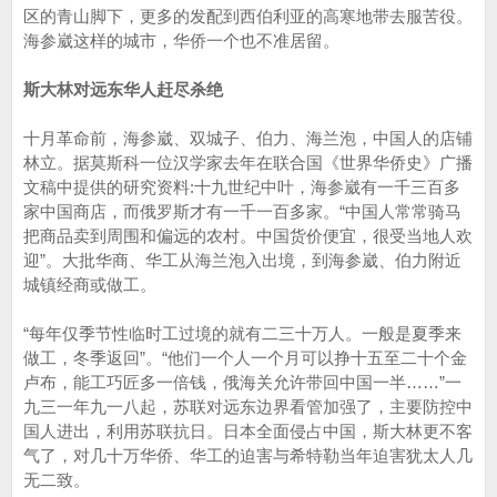
区的青山脚下，更多的发配到西伯利亚的高寒地带去服苦役。
海参崴这样的城市，华侨一个也不准居留。
斯大林对远东华人赶尽杀绝
十月革命前，海参崴、双城子、伯力、海兰泡，中国人的店铺
林立。据莫斯科一位汉学家去年在联合国《世界华侨史》广播
文稿中提供的研究资料:十九世纪中叶，海参崴有一千三百多
家中国商店，而俄罗斯才有一千一百多家。“中国人常常骑马
把商品卖到周围和偏远的农村。中国货价便宜，很受当地人欢
迎”。大批华商、华工从海兰泡入出境，到海参崴、伯力附近
城镇经商或做工。
“每年仅季节性临时工过境的就有二三十万人。一般是夏季来
做工，冬季返回”。“他们一个人一个月可以挣十五至二十个金
卢布，能工巧匠多一倍钱，俄海关允许带回中国一半……”一
九三一年九一八起，苏联对远东边界看管加强了，主要防控中
国人进出，利用苏联抗日。日本全面侵占中国，斯大林更不客
气了，对几十万华侨、华工的迫害与希特勒当年迫害犹太人几
无二致。