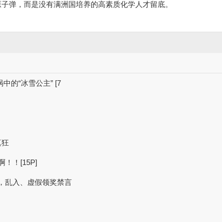
原子弹，而是没有满洲国培养的高素质化学人才留底。
漩涡中的“冰雪公主” [7
滇狂
​​[15P]
奖贴，乱入、虚假领奖禁言