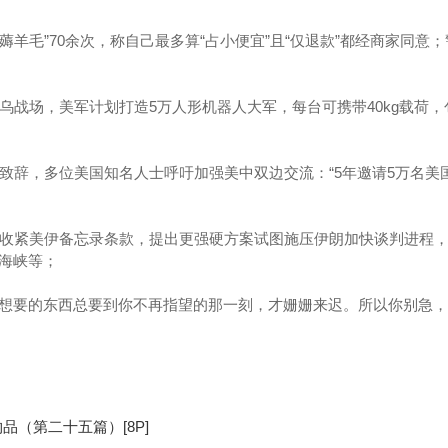
“薅羊毛”70余次，称自己最多算“占小便宜”且“仅退款”都经商家同意
乌战场，美军计划打造5万人形机器人大军，每台可携带40kg载荷，
等致辞，多位美国知名人士呼吁加强美中双边交流：“5年邀请5万名美
并收紧美伊备忘录条款，提出更强硬方案试图施压伊朗加快谈判进程
海峡等；
想要的东西总要到你不再指望的那一刻，才姗姗来迟。所以你别急，
品（第二十五篇）[8P]