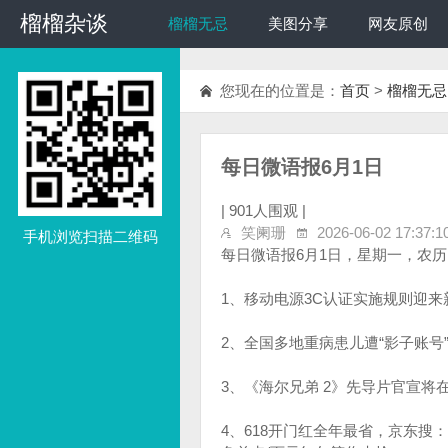
榴榴杂谈
榴榴杂谈
榴榴无忌
美图分享
网友原创
您现在的位置是：
首页
>
榴榴无忌
每日微语报6月1日
|
901人围观 |
笑阑珊
2026-06-02 17:37:1
手机浏览扫描二维码
每日微语报6月1日，星期一，农
1、移动电源3C认证实施规则迎来
2、全国多地重病患儿遭“影子账号
3、《海尔兄弟 2》先导片官宣将
4、618开门红全年最省，京东搜：购