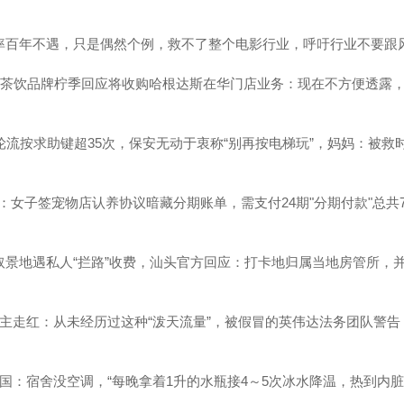
率百年不遇，只是偶然个例，救不了整个电影行业，呼吁行业不要跟
网红茶饮品牌柠季回应将收购哈根达斯在华门店业务：现在不方便透露
轮流按求助键超35次，保安无动于衷称“别再按电梯玩”，妈妈：被救
猫贷”：女子签宠物店认养协议暗藏分期账单，需支付24期"分期付款"总共7
取景地遇私人“拦路”收费，汕头官方回应：打卡地归属当地房管所，
博主走红：从未经历过这种“泼天流量”，被假冒的英伟达法务团队警告
国：宿舍没空调，“每晚拿着1升的水瓶接4～5次冰水降温，热到内脏