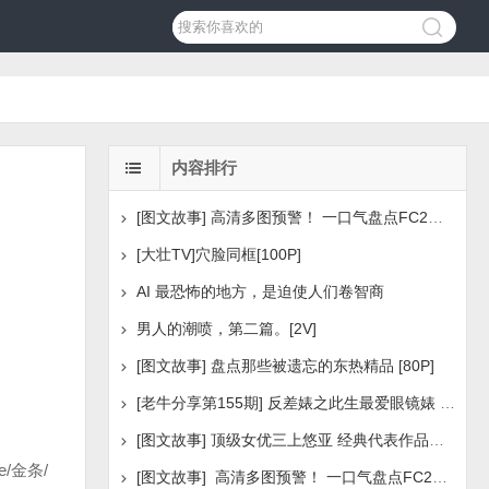
内容排行
[图文故事] 高清多图预警！ 一口气盘点FC2美少女系列之
[大壮TV]穴脸同框[100P]
AI 最恐怖的地方，是迫使人们卷智商
男人的潮喷，第二篇。[2V]
[图文故事] 盘点那些被遗忘的东热精品 [80P]
[老牛分享第155期] 反差婊之此生最爱眼镜婊 [160P]
[图文故事] 顶级女优三上悠亚 经典代表作品盘点 [288P
/金条/
[图文故事] 高清多图预警！ 一口气盘点FC2美少女系列