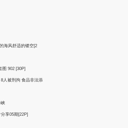
蜜的海风舒适的镂空[2
902 [30P]
8人被刑拘 食品非法添
海峡
05期[22P]