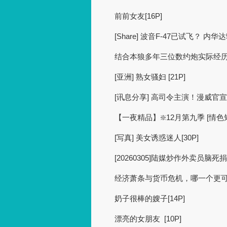
前前女友[16P]
[Share] 波音F-47已试飞？ 
结合本狼多年三位数约炮实际经
[亚洲] 熟女骚妇 [21P]
[讯息分享] 高司令主演！漫威官
【一夜精品】❇️12月第九季 [情
[写真] 美女诱惑迷人[30P]
[20260305]陆媒炒作外卖员脑
经济萧条与货币危机，哪一个更
奶子很棒的嫂子[14P]
漂亮的女朋友 [10P]