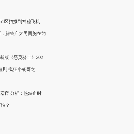
内华达51区拍摄到神秘飞机
历，解答广大男同胞在约
宣新版《恶灵骑士》202
色短剧 疯狂小杨哥之
死捐器官 分析：热缺血时
可怕？