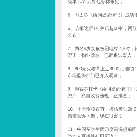
免单卡/百元红包等你来抢；
5、向太称《给阿嬷的情书》成功
6、哈根达斯1年关店超90家，
公布；
7、两名9岁女孩被困电梯2小时，
湿了；物业致歉：已辞退涉事人；
8、800元买猫背上近8000元“
市场监管部门已介入调查；
9、游客称打卡《给阿嬷的情书》
资产，私自收费违规，正排查；
10、十天涨粉数万，模仿黄仁勋
频被投诉下架，现在很害怕；
11、中国留学生因印度高温提前回
当地人直接睡在恒河边；