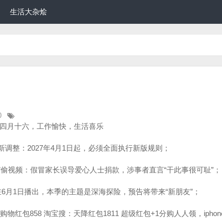
生活大杂烩
0
历四月十六，工作愉快，生活喜乐
新调整：2027年4月1日起，必须全面执行新版规则；
”偷视频：假冒家长误导爱心人士捐款，涉事者直言“干此事很可耻”；
在6月1日播出，本季的主题是深海探险，预告将带来“新朋友”；
物红包858 淘宝搜：天降红包1811 超级红包+1分购人人领，iphone