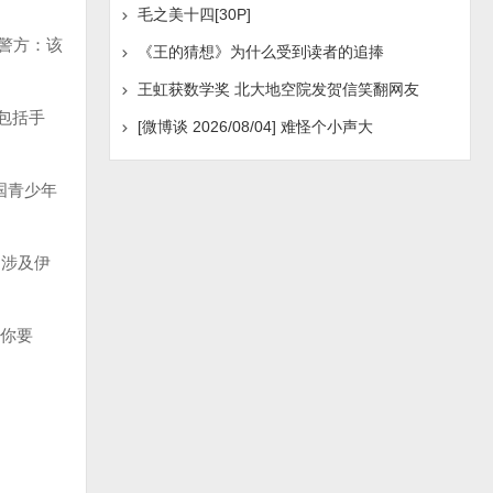
毛之美十四[30P]
；警方：该
《王的猜想》为什么受到读者的追捧
王虹获数学奖 北大地空院发贺信笑翻网友
包括手
[微博谈 2026/08/04] 难怪个小声大
国青少年
，涉及伊
你要