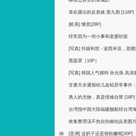
喜欢露出的反差婊 第九期 [118P]
[欧美] 惬意[28P]
经常因为一些小事和老婆吵架
[写真] 抖娘利世 - 波西米亚，甜
黑面罩［10P］
[写真] 韩国人气模特 孙允珠 高清套图 
甘肃天水通报幼儿血铅异常事件：
诱人的尤物，真是情难自禁 [18P]
台湾指中国大陆福建舰航经台湾
收集整理汤不热自拍偷拍反差图片分享
[亚洲] 这奶子还是很粉嫩呢[30P]