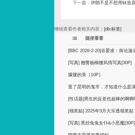
下一篇：
伊朗不是不想用钚造
继续查看作者相关内容：
[db:标签]
随便看看
[BBC 2026-2-20]谷爱凌：舆论
[写真] 翘臀杨柳腰风情写真[30P]
朦胧的美［10P］
逛了昆明的鬼市，才知道什么是
[性话题]男生的反差也超棒的啊啊啊！！
[领奖贴] 2025年9月大乐透领
[写真] 黑丝兔兔女仆&小恶魔[30P]
聊斋志异里的青城妇