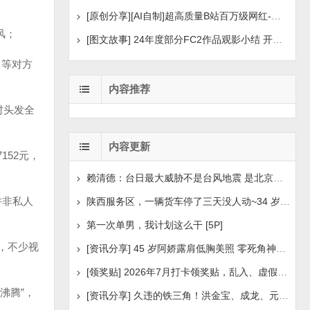
[原创分享][AI自制]超高质量B站百万级网红-河野华粉丝
风；
[图文故事] 24年度部分FC2作品观影小结 开年王炸后续
，等对方
内容推荐
时头发全
内容更新
152元，
赖清德：台日最大威胁不是台风地震 是北京侵扰胁迫
并非私人
陕西服务区，一辆货车停了三天没人动~34 岁司机早已离世
第一次单男，我计划这么干 [5P]
，不少视
[资讯分享] 45 岁阿娇露肩低胸美照 零死角神颜瘦身状
[领奖贴] 2026年7月打卡领奖贴，乱入、虚假领奖禁言，领取
沸腾”，
[资讯分享] 久违的铁三角！洪金宝、成龙、元彪最新合照