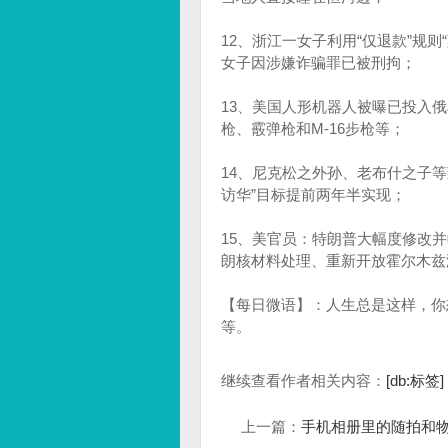
12、浙江一女子利用“仅退款”规则
女子因涉嫌诈骗罪已被刑拘；
13、美国人形机器人被曝已投入俄
枪、霰弹枪和M-16步枪等；
14、尼克松之外孙、老布什之子
访华”目标提前两年半实现；
15、美官员：特朗普大幅度修改
朗核材料处理、重新开放霍尔木兹
【每日微语】：人生总是这样，你
等。
继续查看作者相关内容：
[db:标签]
上一篇：
手机相册里的随拍和物