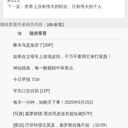
的11天
下一篇：
世界上没有伟大的职业，只有伟大的个人
继续查看作者相关内容：
[db:标签]
随便看看
啄木鸟是放弃了[30P]
如果在父母车上发现皮拍，千万不要用它来打屁股！
神仙线条，每一帧都踩中审美点
今日早报 7/16
学生口交自拍 [12P]
每天一分钟，知晓天下事！2025年6月15日
[写真] 森萝财团-黑丝亮皮连衣超短裙[57P]
[图说] 巴菲特望尘莫及，索罗斯自愧不如 （10.09）