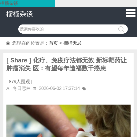
榴榴杂谈
榴榴杂谈
您现在的位置是：
首页
>
榴榴无忌
[ Share ] 化疗、免疫疗法都无效 新标靶药让
肿瘤消失 医：有望每年造福数千癌患
|
879人围观 |
冬日恋曲
2026-06-02 17:37:14