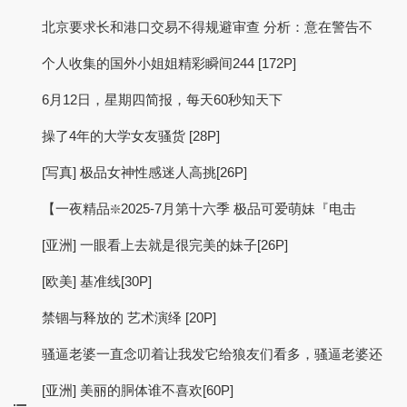
北京要求长和港口交易不得规避审查 分析：意在警告不
个人收集的国外小姐姐精彩瞬间244 [172P]
6月12日，星期四简报，每天60秒知天下
操了4年的大学女友骚货 [28P]
[写真] 极品女神性感迷人高挑[26P]
【一夜精品❇️2025-7月第十六季 极品可爱萌妹『电击
[亚洲] 一眼看上去就是很完美的妹子[26P]
[欧美] 基准线[30P]
禁锢与释放的 艺术演绎 [20P]
骚逼老婆一直念叨着让我发它给狼友们看多，骚逼老婆还
[亚洲] 美丽的胴体谁不喜欢[60P]