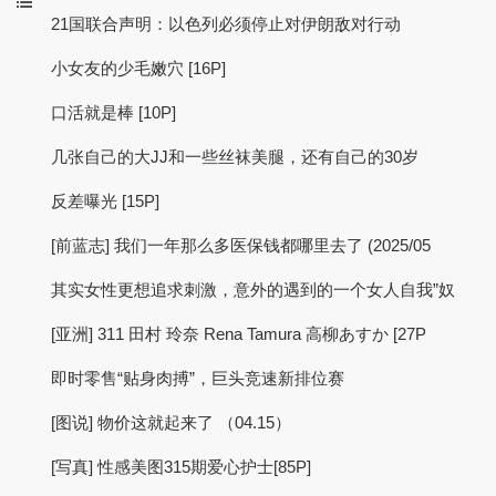
21国联合声明：以色列必须停止对伊朗敌对行动
小女友的少毛嫩穴 [16P]
口活就是棒 [10P]
几张自己的大JJ和一些丝袜美腿，还有自己的30岁
反差曝光 [15P]
[前蓝志] 我们一年那么多医保钱都哪里去了 (2025/05
其实女性更想追求刺激，意外的遇到的一个女人自我”奴
[亚洲] 311 田村 玲奈 Rena Tamura 高柳あすか [27P
即时零售“贴身肉搏”，巨头竞速新排位赛
[图说] 物价这就起来了 （04.15）
[写真] 性感美图315期爱心护士[85P]