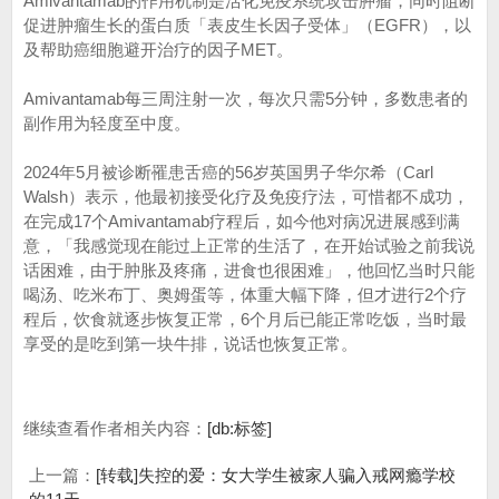
Amivantamab的作用机制是活化免疫系统攻击肿瘤，同时阻断
促进肿瘤生长的蛋白质「表皮生长因子受体」（EGFR），以
及帮助癌细胞避开治疗的因子MET。
Amivantamab每三周注射一次，每次只需5分钟，多数患者的
副作用为轻度至中度。
2024年5月被诊断罹患舌癌的56岁英国男子华尔希（Carl
Walsh）表示，他最初接受化疗及免疫疗法，可惜都不成功，
在完成17个Amivantamab疗程后，如今他对病况进展感到满
意，「我感觉现在能过上正常的生活了，在开始试验之前我说
话困难，由于肿胀及疼痛，进食也很困难」，他回忆当时只能
喝汤、吃米布丁、奥姆蛋等，体重大幅下降，但才进行2个疗
程后，饮食就逐步恢复正常，6个月后已能正常吃饭，当时最
享受的是吃到第一块牛排，说话也恢复正常。
继续查看作者相关内容：
[db:标签]
上一篇：
[转载]失控的爱：女大学生被家人骗入戒网瘾学校