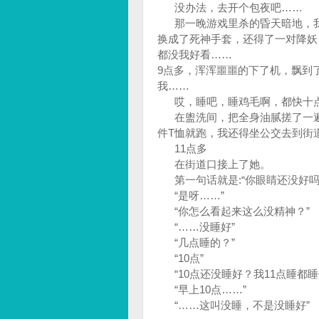
没办法，去开个包夜吧……
那一晚游戏里杀的昏天暗地，我
换成了死神手套，还得了一对降妖
都没我好看……
9点多，浑浑噩噩的下了机，飘到
我……
哎，睡吧，睡鸡毛啊，都快十点
在盥洗间，把全身油腻搓了一遍
件T恤就跑，我还得坐公交去到街
11点多
在街道口接上了她。
第一句话就是:“你眼睛还没好吗
“是呀……”
“你怎么看起来这么没精神？”
“……没睡好”
“几点睡的？”
“10点”
“10点还没睡好？我11点睡都睡
“早上10点……”
“……这叫没睡，不是没睡好”