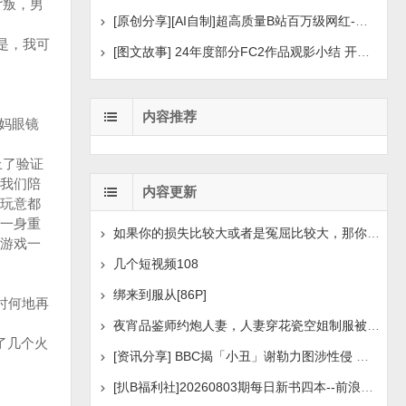
背叛，男
[原创分享][AI自制]超高质量B站百万级网红-河野华粉丝
是，我可
[图文故事] 24年度部分FC2作品观影小结 开年王炸后续
内容推荐
妈眼镜
上了验证
我们陪
内容更新
玩意都
一身重
如果你的损失比较大或者是冤屈比较大，那你想挽回损失或
游戏一
几个短视频108
绑来到服从[86P]
时何地再
夜宵品鉴师约炮人妻，人妻穿花瓷空姐制服被操[14P+1V]
了几个火
[资讯分享] BBC揭「小丑」谢勒力图涉性侵 疑化名诱骗
[扒B福利社]20260803期每日新书四本--前浪后浪、实锤：