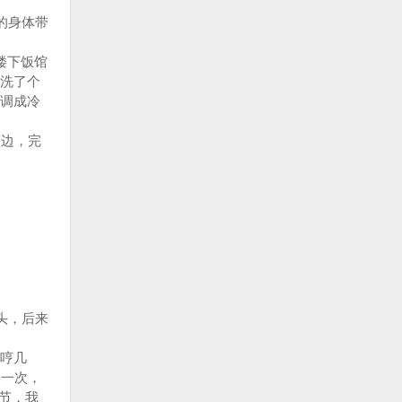
的身体带
楼下饭馆
洗了个
调成冷
身边，完
头，后来
哼几
了一次，
节，我