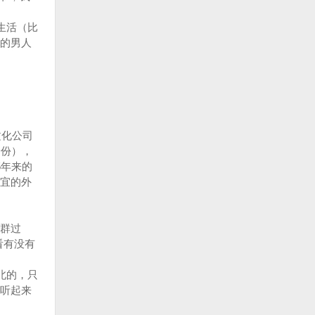
生活（比
的男人
文化公司
身份），
5年来的
宜的外
群过
看有没有
北的，只
听起来