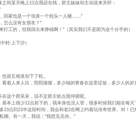
之间某天晚上12点我还在线，群主妹妹却主动送来关怀：
”
回家也是一个张床一个枕头一人睡……”
，怎么没有女朋友？”
打工的，但我得出来挣钱啊！”（其实我们不是因为这个分手的）
中村-上下沙）
也就互相道别下了机。
看着人来人往，熙熙攘攘，多少钱的青春在这里绽放，多少人的岁
在这个群呆呆，说不定群主钦点我侍寝呢。
基本上很少12点前下的，我本身也没人管，很多时候我们能在每天
多19点到23半这段时间，我会和老2在网上约着玩传奇世界。对！已
私聊。有一天，我说：“我想见见你。”