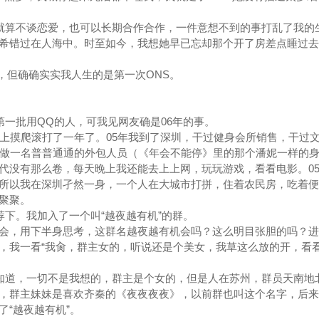
算不谈恋爱，也可以长期合作合作，一件意想不到的事打乱了我的
希错过在人海中。时至如今，我想她早已忘却那个开了房差点睡过去
但确确实实我人生的是第一次ONS。
批用QQ的人，可我见网友确是06年的事。
会上摸爬滚打了一年了。05年我到了深圳，干过健身会所销售，干过
，做一名普普通通的外包人员（《年会不能停》里的那个潘妮一样的
代没有那么卷，每天晚上我还能去上上网，玩玩游戏，看看电影。0
所以我在深圳孑然一身，一个人在大城市打拼，住着农民房，吃着便
聚聚。
。我加入了一个叫“越夜越有机”的群。
会，用下半身思考，这群名越夜越有机会吗？这么明目张胆的吗？进
，我一看“我肏，群主女的，听说还是个美女，我草这么放的开，看
道，一切不是我想的，群主是个女的，但是人在苏州，群员天南地
，群主妹妹是喜欢齐秦的《夜夜夜夜》，以前群也叫这个名字，后来
“越夜越有机”。