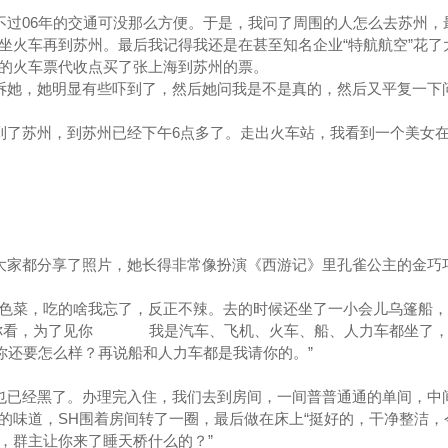
过06年的交通可没那么方便。于是，我问了周围的人怎么去苏州，
坐火车再到苏州。最后我记得我还是在甚至知名企业“特航航空”花了
的火车票代收点买了张上海到苏州的票。
她，她明显有些吓到了，然后她问我是不是真的，然后又平复一下
了苏州，到苏州已经下午6点多了。走出火车站，我看到一个美女
家都分享了照片，她长得非常像扮演《西游记》里孔雀公主的金巧
色菜，吃的啥我忘了，反正不辣。去的时候还坐了一小会儿乌篷船，
“你看，为了见你 我是汽车、飞机、火车、船、人力车都坐了，
，你还要怎么样？再说船和人力车都是我请你的。”
已经黑了。办理完入住，我们去到房间，一间普普通通的单间，中
的味道，SH围着房间转了一圈，最后做在床上“挺好的，干净整洁，
，群主让你来了睡天桥什么的？”