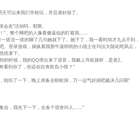
天可以来我们学校玩，并且请好假了。
床会友”活动吗，耶斯。
”，整个网吧的人像看傻逼似的盯着我……
一搭没一搭的聊了几句她就下了。她下了，我一看时间才九点不到
吧。登录游戏，操纵着我那牛逼哄哄的小战士在玛法大陆叱咤风云，
统统拿下。
仰的时候，我的QQ弹出来了语音，我戴上耳机接听，是老2。
看到你了，你还在比奇欺负小怪？”
组织了一下，晚上准备去蜈蚣洞，万一运气好搞吧裁决几闪呢”
集合，我先下一下，去各个宿舍叫人……”