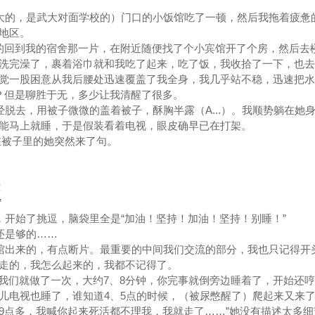
的，是武大对面学校的）门口的小饭馆吃了一顿，然后我拖着疲惫
地区。
的回到我的宿舍那一片，在附近随便找了个小宾馆开了个房，然后去
洗完澡了，裹着浴巾就和我吃了起来，吃了饭，我收拾了一下，也去
觉一股困意从我后腰处迅速覆盖了我全身，我几乎站不稳，迅速把水
？但是聊胜于无，多少让我清醒了很多。
去，用被子微微的盖着被子，酥胸半露（A...）。我顺势躺在她
能马上就睡，于是假装看着电视，眼皮确早已在打架。
在被子里的她突然来了句。
！
”
始了挑逗，脑袋里全是“加油！坚持！加油！坚持！别睡！”
还是够的……
出来的，有点断片。最重要的中间我们交流的部分，我也只记得开
走的，我怎么起来的，我都不记得了。
们就做了一次，大约7、8分钟，你完事就倒旁边睡着了，开始还哼
儿电视也睡了，谁知道4、5点的时候，（被尿憋醒了）爬起来又来
9点多，我喊你起来死活都不理我，我就走了……”她没有描述太多细