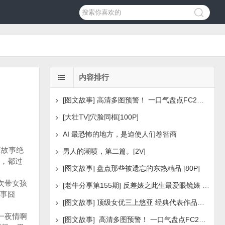
内容排行
[图文故事] 高清多图预警！ 一口气盘点FC2美少女系列之
[大壮TV]穴脸同框[100P]
AI 最恐怖的地方，是迫使人们卷智商
证故事绝
男人的潮喷，第二篇。[2V]
，都过
[图文故事] 盘点那些被遗忘的东热精品 [80P]
次带女孩
[老牛分享第155期] 反差婊之此生最爱眼镜婊 [160P]
事囧
[图文故事] 顶级女优三上悠亚 经典代表作品盘点 [288P
一夜情啊
[图文故事] 高清多图预警！ 一口气盘点FC2美少女系列