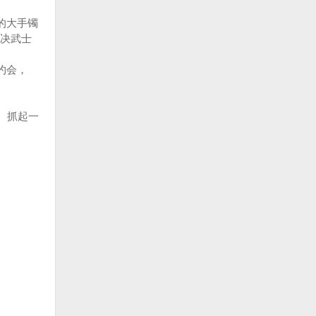
的大手镯
决武士
约会，
。抓起一