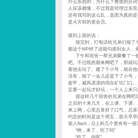
什么东西的，为什么？费墨的台词“
人应该都懂，不过我是经理过东莞
还有我写的这么乱，是因为真的是
是火灾前的老会员。
接到上面的说：
报完到，打电话给兄弟们报了个平
都这个MP样了还能勾搭到女人，肏
下午和宿舍一帮兄弟聚餐了一顿
吧。不过既然都来网吧了，那就玩
着他去玩了。建了个小号，就在他
没有，闹了一会儿还是下了小号，
盔甲，威风凛凛的现在矿坑门口。
定要一起玩才好玩，一个人上来只
就这样几个宿舍的兄弟在网吧玩
之后的十来几天，在上课、下课、
来上网，心里总算舒了口气，总算
约定的时间是这个周五，那天早早
柴人flash，Q上和几个更有有
“哟，来了，吃了吗”
“吃了，你呢”