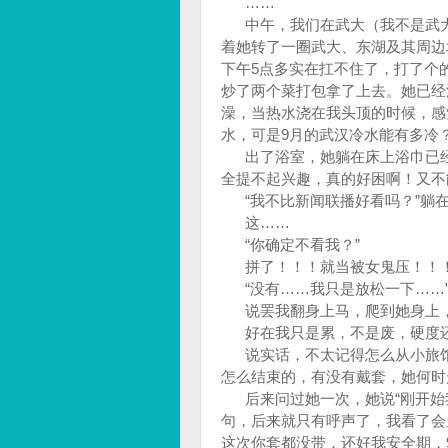
……
中午，我们在武大（我不是武大
着她转了一圈武大、东湖及其周边
下午5点多实在扛不住了，打了个
炒了两个菜打包拿了上去。她已经
澡，当热水浇在我头顶的时候，感
水，可是9月的武汉冷水能有多冷
出了浴室，她躺在床上浴巾已经脱
全提不起兴趣，真的好困啊！又不
“我不比新闻联播好看吗？”躺
这……
“你确定不看我？”
拼了！！！就当被女鬼压！！
“没有……我只是放松一下……
说罢我翻身上马，爬到她身上，开
好在我只是累，不是废，硬度
说实话，不太记得怎么从小旅馆
怎么结束的，有没有戴套，她何时
后来问过她一次，她说“刚开始我
句，后来就只有呼声了，我看了会
这次你套都没带，还好我安全期，