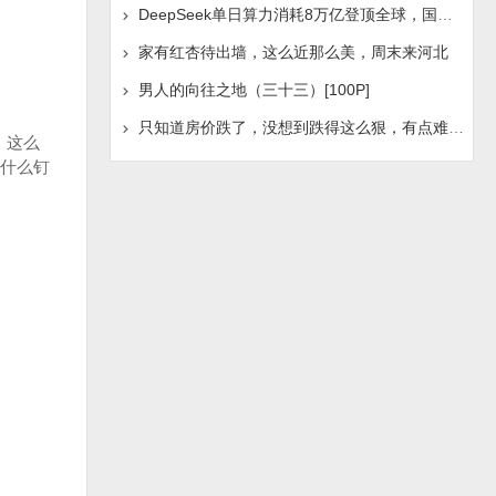
DeepSeek单日算力消耗8万亿登顶全球，国产AI浪潮是否迎
家有红杏待出墙，这么近那么美，周末来河北
男人的向往之地（三十三）[100P]
只知道房价跌了，没想到跌得这么狠，有点难受啊！
，这么
什么钉