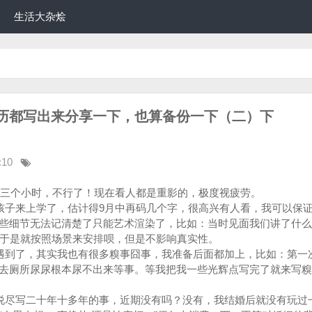
生活大杂烩
历都写出来分享一下，也算备份一下（二）下
:10
个小时，不行了！现在看人都是重影的，极度视疲劳。
子来上学了，估计得9月中再码几个字，很高兴有人看，我可以保
些细节无法记清楚了只能艺术渲染了，比如：当时见面我们讲了什么
，于是就按照场景来安排呗，但是不影响真实性。
到了，其实我也有很多糗事囧事，我准备后面都加上，比如：第一
去厕所尿尿根本尿不出来等事。等我把我一些光辉点写完了就来写糗
尽写二十年十多年的事，近期没有吗？没有，我结婚后就没有玩过