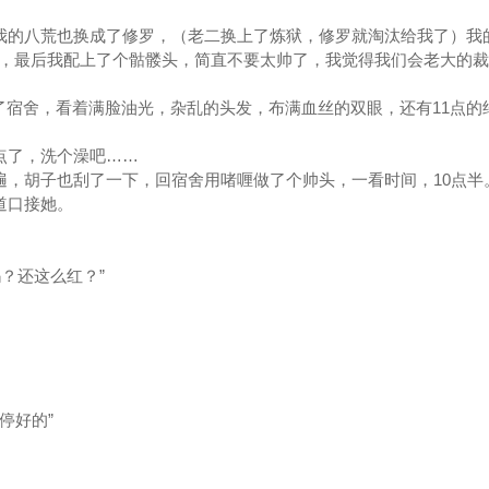
的八荒也换成了修罗，（老二换上了炼狱，修罗就淘汰给我了）我
，最后我配上了个骷髅头，简直不要太帅了，我觉得我们会老大的裁
了宿舍，看着满脸油光，杂乱的头发，布满血丝的双眼，还有11点的
了，洗个澡吧……
，胡子也刮了一下，回宿舍用啫喱做了个帅头，一看时间，10点半
道口接她。
？还这么红？”
停好的”