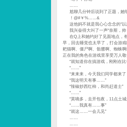
……
尬聊几分钟后说到了正题，她明
！@#￥%……&
这他妈不就是我心心念念的“以
我兴奋得大叫了一声“奈斯，帅！
在Q上和她约好了见面地点，有
早，回去睡觉也太早了，打会游戏
耙猫啊、僵尸啊、骷髅啊、蜘蛛啊
正在我的角色在游戏里享受万人敬
“就知道你在搞游戏，刚刚在比奇
“……”
“来来来，今天我们同学都来了，
“我这明天有事……”
“辣椒炒西红柿，和尚赶道士”
“……”
“莫嘀多，去开包夜，11点土城
“……我真有……事”
“就这……一会儿见”
……
……