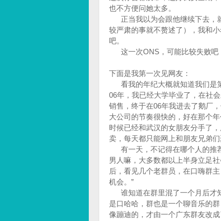
也不方便问她太多。
正当我以为会跟他继续下去，就
较严肃的事就不赘述了），我和小
吧。
这一次ONS，可能比较失败吧，
下面是我第一次见网友：
看我的年纪大概就知道我们是第一
06年，我已经大学毕业了，在社
销售，终于在06年我进去了鹅厂
大公司的节奏很快的，好在那个年
时候已经和武汉的女朋友分手了，
卖，每天都只能网上和朋友兄弟们
有一天，不记得在哪个人的推荐下
男人嘛，大多数都以上半身立足社
后，看见几个老群员，在口嗨群主
机会。”
谁知道在群里混了一个月后才知
是口哈哈，群也是一个聊音乐的群
像蹦迪的，才由一个广东群友改成了