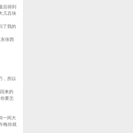
最后得到
大几百块
问了我的
在东张西
巧，所以
回来的
你要怎
间一间大
今晚你就