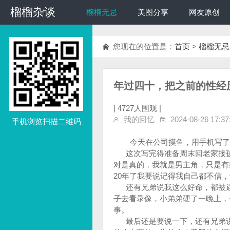
榴榴杂谈
榴榴杂谈
榴榴无忌
美图分享
网友原创
您现在的位置是：
首页
>
榴榴无忌
年过四十，把之前的性经
|
4727人围观 |
我的回忆
2024-08-26 17:37
手机浏览扫描二维码
今天在公司摸鱼，用手机写了三
这次写完得准备周末回老家接孩
对是真的，我就是男主角，只是有
20年了我要说记得我自己都不信
还有兄弟说我这么好命，都被遇
子去看录像，小弟弟硬了一晚上，
事。
最后还是要说一下，还有兄弟说