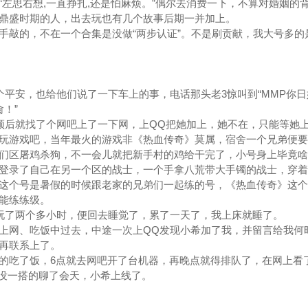
左思右想,一直挣扎,还是怕麻烦。”偶尔去消费一下，不算对婚姻的
鼎盛时期的人，出去玩也有几个故事后期一并加上。
手敲的，不在一个合集是没做“两步认证”。不是刷贡献，我大号多的
安，也给他们说了一下车上的事，电话那头老3惊叫到“MMP你日
！”
后就找了个网吧上了一下网，上QQ把她加上，她不在，只能等她
玩游戏吧，当年最火的游戏非《热血传奇》莫属，宿舍一个兄弟便要
们区屠鸡杀狗，不一会儿就把新手村的鸡给干完了，小号身上毕竟啥
登录了自己在另一个区的战士，一个手拿八荒带大手镯的战士，穿着
这个号是暑假的时候跟老家的兄弟们一起练的号，《热血传奇》这个
能练练级。
了两个多小时，便回去睡觉了，累了一天了，我上床就睡了。
上网、吃饭中过去，中途一次上QQ发现小希加了我，并留言给我何
再联系上了。
的吃了饭，6点就去网吧开了台机器，再晚点就得排队了，在网上看
一搭没一搭的聊了会天，小希上线了。