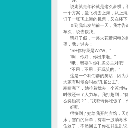
“好。”
说走就走年轻就是这么豪横，不
一个方案，坐飞机去上海，从上海
订了一张飞上海的机票，又在楼下
直到我出发的前一天，我才告诉
车次，说去接我。
请好了假，一路火花带闪电的到
望，我走过去：
“SH你好我是WZW。”
“啊，你好，你出来啦。”
“哦，我要叫你孔雀公主对吧”
“不用，不用，开玩笑的。”
这是一个我们群的笑话，因为大
大家有时候会叫她“孔雀公主”。
寒暄完了，她拉着我去一个苏州特
时候还坐了人力车。我打趣到，
么奖励我？”，“我都请你吃饭了
好吧
很快到了她给我开的宾馆，天也
床，雪白的床单，有着一股消毒水
住这了，不然回去了你在群里乱说