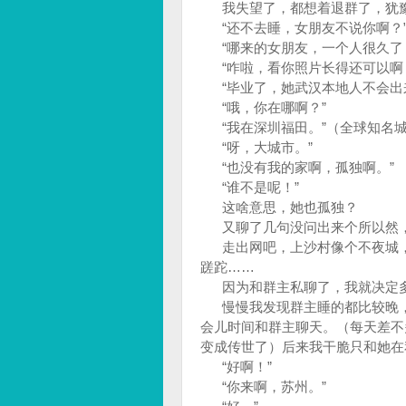
我失望了，都想着退群了，犹豫
“还不去睡，女朋友不说你啊？
“哪来的女朋友，一个人很久了，
“咋啦，看你照片长得还可以啊
“毕业了，她武汉本地人不会出来
“哦，你在哪啊？”
“我在深圳福田。”（全球知名城
“呀，大城市。”
“也没有我的家啊，孤独啊。”
“谁不是呢！”
这啥意思，她也孤独？
又聊了几句没问出来个所以然，
走出网吧，上沙村像个不夜城，
蹉跎……
因为和群主私聊了，我就决定多
慢慢我发现群主睡的都比较晚，
会儿时间和群主聊天。（每天差不
变成传世了）后来我干脆只和她在
“好啊！”
“你来啊，苏州。”