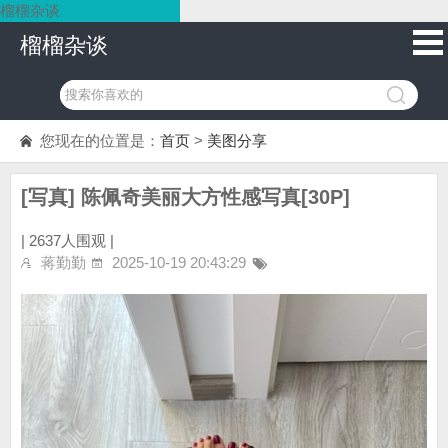
榴榴杂谈
榴榴杂谈
您现在的位置是：
首页
>
美图分享
[写真] 陈佩奇美丽大方性感写真[30P]
|
2637人围观 |
蒋勤勤
2025-10-19 20:43:29