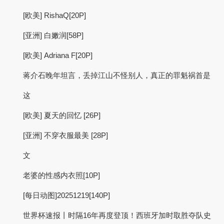
[欧美] RishaQ[20P]
[亚洲] 白嫩润[58P]
[欧美] Adriana F[20P]
蒋介石晚年坦言，丢掉江山不怪别人，真正的罪魁祸首是
这
[欧美] 夏天的回忆 [26P]
[亚洲] 不穿衣服最美 [28P]
文
老婆的性感内衣照[10P]
[每日动图]20251219[140P]
世界杯速报丨时隔16年再度登顶！西班牙加时取胜夺队史