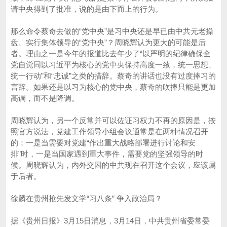
请中央得到了批准，说的是由下而上的行为。
那么命令蔡奇去做的“党中央”是习中央还是早已由中共元老操
盘、实行集体领导的“党中央”？周晓辉认为更大的可能是后
者。理由之一是今年的报道比去年少了“以严明的纪律确保全
党自觉同以习近平为核心的党中央保持高度一致，统一思想、
统一行动”和“忠诚”之类的措辞。蔡奇的讲话也没有过度捧习的
言辞。如果还是以习为核心的党中央，蔡奇的吹捧只能是更加
高调，而不是降调。
周晓辉认为，另一个反常并可以佐证习权力不再的原因是，按
照官方说法，党建工作领导小组会议通常是在两种情况召开
的：一是当需要对党建“作出重大战略部署进行讨论和安
排”时，一是当国家遇到重大事件，需要党的坚强领导的时
候。周晓辉认为，内外交困的中共现在召开这个会议，应该属
于后者。
徐麟在贵州抢先发文学“习八条” 争入政治局？
据《贵州日报》3月15日消息，3月14日，中共贵州省委常委