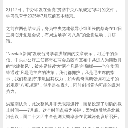
3月17日，中办印发在全党“贯彻中央八项规定”学习的文件，
学习教育于2025年7月底前基本结束。
之前在两会结束后，身为中央党建领导小组组长的蔡奇在12日
主持召开党建会议，布局这场学“习八条”的全党运动，并讲
话。
“Newtalk新闻”发表台湾学者洪耀南的文章表示，习近平的亲
信、中央办公厅主任蔡奇在两会后随即宣布中共进入为期数月
的“党建整风”，被外界解读为“两个凡是”的翻版——当年华国
锋通过“凡是毛主席的决策，我们都拥护；凡是毛主席的指
示，我们都坚持”来巩固其权力，如今蔡奇高调强调习近平的
老规定“八项规定”，似乎是在表忠，同时剑指党内可能的反对
势力。
洪耀南认为，此次整风并非无限期进行，而是设定了明确的截
止时间——7月底。这个时间点极为关键，因为随后就是北戴
河会议，而二十大四中全会则大概率会在北戴河会议后召开。