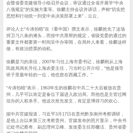
会暨省委党建领导小组召开会议，审议通过全省开展学“中央
八项规定”的实施方案等。徐麟主持会议并讲话，声称“切实把
思想和行动统一到党中央决策部署上来”，云云。
评论人士“今涛拍暗”在《看中国》撰文表示，徐麟抢先了这场
捍卫习八条的滩头，而按中共黑帮的规定，省级党委的通过的
重要文件都要第一时间呈中办审阅，在局外人来看，徐麟这样
做，有政治捞票的动机。
徐麟是习的亲信，2007年习任上海市委书记，徐麟刚从上海
民政局局长升任上海农委主任，习当时公开介绍，“他是领导
班子里最年轻的一位，他也曾在西藏工作。”
“今涛拍暗”表示，1963年生的徐麟在中共二十大后被放在贵
州，几乎可以肯定是备位下届进入政治局。而他也是主管过网
信办的人权杀手。他这次抢先发文，肯定是博得习的欢心。
据中共官媒报道，习近平3月17日在贵州黔东南州考察调研，
是他上台以来第三次考察贵州。官媒发布的照片显示，中央书
记处书记蔡奇、副总理何立峰、发改委主任郑栅洁、贵州省委