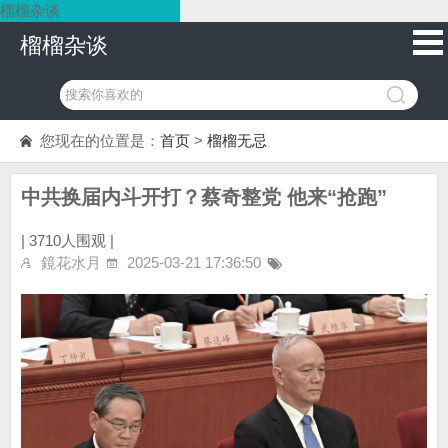
榴榴杂谈
榴榴杂谈
您现在的位置是：
首页
>
榴榴无忌
中共换届内斗开打？蔡奇整党 他来“抢跑”
|
3710人围观 |
鏡花水月
2025-03-21 17:36:50