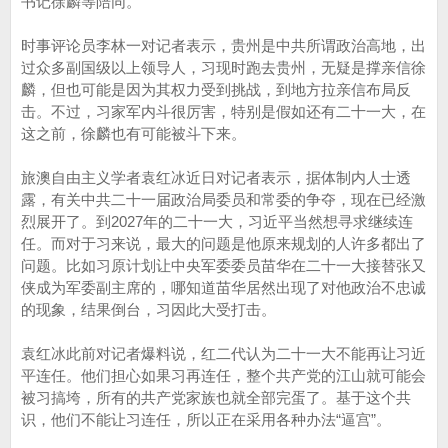
书记徐麟等陪同。
时事评论员李林一对记者表示，贵州是中共所谓政治高地，出
过众多副国级以上领导人，习现时跑去贵州，无疑是撑亲信徐
麟，但也可能是因为其权力受到挑战，到地方拉亲信布局反
击。不过，习家军内斗很厉害，特别是假如还有二十一大，在
这之前，徐麟也有可能被斗下来。
旅澳自由主义学者袁红冰近日对记者表示，据体制内人士透
露，有关中共二十一届政治局委员和常委的争夺，现在已经激
烈展开了。到2027年的二十一大，习近平当然想寻求继续连
任。而对于习来说，最大的问题是他原来规划的人许多都出了
问题。比如习原计划让中央军委委员苗华在二十一大接替张又
侠成为军委副主席的，哪知道苗华居然出现了对他政治不忠诚
的现象，结果倒台，习因此大受打击。
袁红冰此前对记者爆料说，红二代认为二十一大不能再让习近
平连任。他们担心如果习再连任，整个共产党的江山就可能会
被习搞垮，所有的共产党家族也就全部完蛋了。基于这个共
识，他们不能让习连任，所以正在采用各种办法“逼宫”。