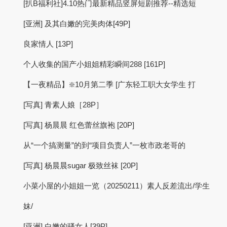
[扒B福利社]4.10热门最新精品竖屏短剧推荐--精选短
[亚洲] 及其白嫩的完美肉体[49P]
良家情人 [13P]
个人收集的国产小姐姐精彩瞬间288 [161P]
【一夜精品】❇️10月第二季 [广东轻工职大女学生 打
[写真] 青素人娘［28P］
[写真] 杨晨晨 红色蕾丝旗袍 [20P]
从“一个搞测量”的到“项目负责人”一枚市政老哥的
[写真] 杨晨晨sugar 极致丝袜 [20P]
小菜小屋的小姐姐一览（20250211）素人反差流出/学生
妹/
[亚洲] 白嫩的骚女人[39P]