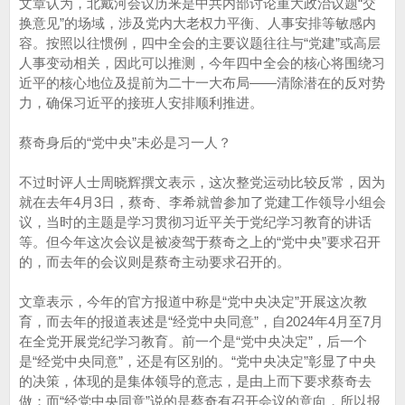
文章认为，北戴河会议历来是中共内部讨论重大政治议题“交
换意见”的场域，涉及党内大老权力平衡、人事安排等敏感内
容。按照以往惯例，四中全会的主要议题往往与“党建”或高层
人事变动相关，因此可以推测，今年四中全会的核心将围绕习
近平的核心地位及提前为二十一大布局——清除潜在的反对势
力，确保习近平的接班人安排顺利推进。
蔡奇身后的“党中央”未必是习一人？
不过时评人士周晓辉撰文表示，这次整党运动比较反常，因为
就在去年4月3日，蔡奇、李希就曾参加了党建工作领导小组会
议，当时的主题是学习贯彻习近平关于党纪学习教育的讲话
等。但今年这次会议是被凌驾于蔡奇之上的“党中央”要求召开
的，而去年的会议则是蔡奇主动要求召开的。
文章表示，今年的官方报道中称是“党中央决定”开展这次教
育，而去年的报道表述是“经党中央同意”，自2024年4月至7月
在全党开展党纪学习教育。前一个是“党中央决定”，后一个
是“经党中央同意”，还是有区别的。“党中央决定”彰显了中央
的决策，体现的是集体领导的意志，是由上而下要求蔡奇去
做；而“经党中央同意”说的是蔡奇有召开会议的意向，所以报