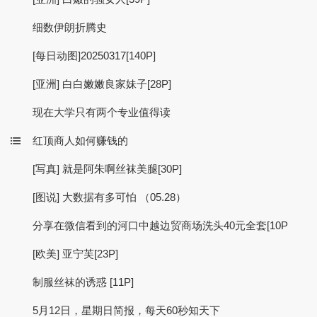
细数伊朗折腾史
[每日动图]20250317[140P]
[亚洲] 白白嫩嫩良家妹子[28P]
现在大学只有两个专业值得读
红顶商人如何赚钱的
[写真] 就是阿朱啊丝袜美腿[30P]
[图说] 大数据有多可怕 （05.28）
分享在微信看到的河口中越边贸商场洗头40元全套[10P
[欧美] 亚宁芙[23P]
制服丝袜的诱惑 [11P]
5月12日，星期日简报，每天60秒知天下