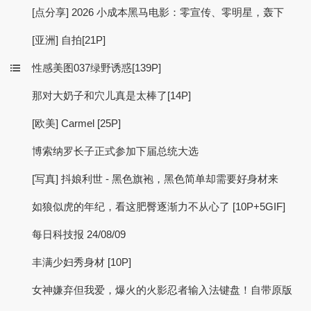
[点分享] 2026 小成本黑马电影：零宣传、零明星，轰下
[亚洲] 自拍[21P]
性感美图037绿野诱惑[139P]
那对大奶子和穴儿真是太棒了[14P]
[欧美] Carmel [25P]
博索纳罗长子正式参加下届总统大选
[写真] 抖娘利世 - 黑色旗袍，黑色简单却需要好身材来
如狼似虎的年纪，看这肥臀逐渐力不从心了 [10P+5GIF]
每日科技报 24/08/09
丰满少妇秀身材 [10P]
女神嫌弃但我爱，爆火的火影忍者输入法键盘！自带原版