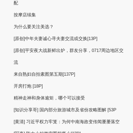
配
按摩店续集
为什么要关注美选？
[原创]中年夫妻诚心寻夫妻交流或交换[13P]
[原创]平安夜大战新鲜出炉，群友分享，0717周边地区交
流
来自熟妇自拍素图第五期[137P]
开房打炮 [18P]
精神走神和身体逾矩，哪个可以接受
[知识分享哥] 国内部分旅游城市及省份攻略图解 [53P
[黄清] 习近平权力牢笼：为何中南海政变传闻屡屡落空