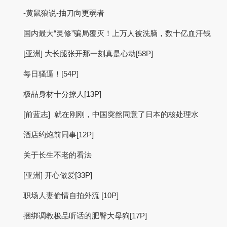
-黄鼠狼说-抽刀向更弱者
国内最大“灵修”骗局覆灭！上万人被洗脑，数十亿血汗钱
[亚洲] 大长腿张开那一刻真是心动[58P]
每日骚逼！[54P]
极品身材十分撩人[13P]
[前蓝志] 就在刚刚，中国突然同意了日本的核处理水
酒店约炮前同事[12P]
关于长生不老的看法
[亚洲] 开心做爱[33P]
职场人妻偷情自拍外流 [10P]
捆绑调教极品听话的肥臀大母狗[17P]