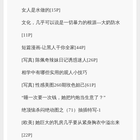
女人是水做的[15P]
文化，几乎可以说是一切暴力的根源---大奶防水
[11P]
短篇漫画-让黑人干你全家[44P]
[写真] 陈佩奇辣妹日记诱惑迷人[26P]
相学中有哪些实用的观人小技巧
[写真] 性感美图260期玫色妲己[61P]
“睡一次要一次钱，她把约炮当生意了？”
绝顶恼杀闷绝动图之（71）抽插特写-1
[欧美] 她巨大的乳房几乎要从紧身胸衣中溢出来
[22P]