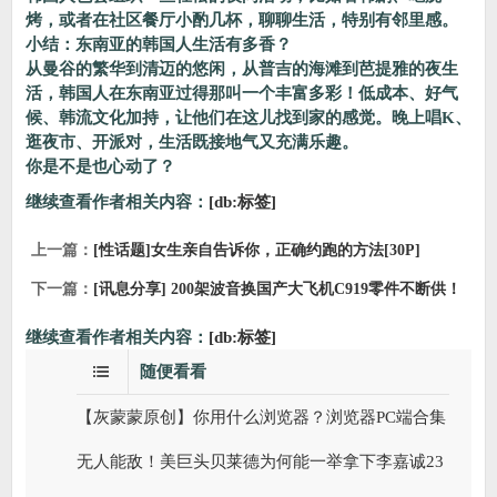
烤，或者在社区餐厅小酌几杯，聊聊生活，特别有邻里感。
小结：东南亚的韩国人生活有多香？
从曼谷的繁华到清迈的悠闲，从普吉的海滩到芭提雅的夜生
活，韩国人在东南亚过得那叫一个丰富多彩！低成本、好气
候、韩流文化加持，让他们在这儿找到家的感觉。晚上唱K、
逛夜市、开派对，生活既接地气又充满乐趣。
你是不是也心动了？
继续查看作者相关内容：
[db:标签]
上一篇：
[性话题]女生亲自告诉你，正确约跑的方法[30P]
下一篇：
[讯息分享] 200架波音换国产大飞机C919零件不断供！
继续查看作者相关内容：
[db:标签]
随便看看
【灰蒙蒙原创】你用什么浏览器？浏览器PC端合集
无人能敌！美巨头贝莱德为何能一举拿下李嘉诚23