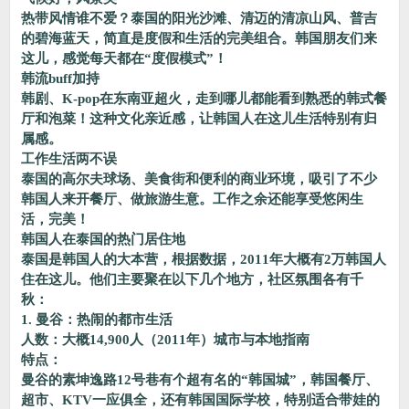
热带风情谁不爱？泰国的阳光沙滩、清迈的清凉山风、普吉
的碧海蓝天，简直是度假和生活的完美组合。韩国朋友们来
这儿，感觉每天都在“度假模式”！
韩流buff加持
韩剧、K-pop在东南亚超火，走到哪儿都能看到熟悉的韩式餐
厅和泡菜！这种文化亲近感，让韩国人在这儿生活特别有归
属感。
工作生活两不误
泰国的高尔夫球场、美食街和便利的商业环境，吸引了不少
韩国人来开餐厅、做旅游生意。工作之余还能享受悠闲生
活，完美！
韩国人在泰国的热门居住地
泰国是韩国人的大本营，根据数据，2011年大概有2万韩国人
住在这儿。他们主要聚在以下几个地方，社区氛围各有千
秋：
1. 曼谷：热闹的都市生活
人数：大概14,900人（2011年）城市与本地指南
特点：
曼谷的素坤逸路12号巷有个超有名的“韩国城”，韩国餐厅、
超市、KTV一应俱全，还有韩国国际学校，特别适合带娃的