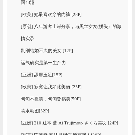
国43港
[欧美] 她最喜欢穿的内裤 [28P]
[原创] 八年游客上岸分享，与黑丝女友(姘头）的激
情实录
刚刚结婚不久的美女 [12P]
运气确实是第一生产力
[亚洲] 舔屏玉足[15P]
[欧美] 寂寞让我如此美丽 [23P]
句句不提笑，句句皆搞笑[50P]
喷水动图[32P]
[亚洲] 210 辻本 蓝 Ai Tsujimoto さくら美羽 [24P]