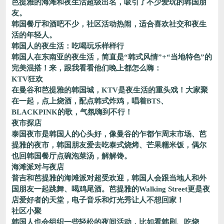
芭提雅的海滩和夜生活超级出名，吸引了不少爱玩的韩国朋
友。
韩国餐厅和酒吧不少，社区活动热闹，适合喜欢社交和夜生
活的年轻人。
韩国人的夜生活：吃喝玩乐样样行
韩国人在东南亚的夜生活，简直是“韩式风情”+“当地特色”的
完美混搭！来，跟我看看他们晚上都怎么嗨：
KTV狂欢
在曼谷和芭提雅的韩国城，KTV是夜生活的重头戏！大家聚
在一起，点上烧酒，配点韩式炸鸡，唱着BTS、
BLACKPINK的歌，气氛嗨到不行！
夜市探店
泰国夜市是韩国人的心头好，像曼谷的乍都乍周末市场、芭
提雅的夜市，韩国朋友爱去吃泰式烧烤、芒果糯米饭，偶尔
也回韩国餐厅点碗泡菜汤，解解馋。
海滩派对与夜店
普吉和芭提雅的海滩派对超受欢迎，韩国人会跟当地人和外
国朋友一起跳舞、喝鸡尾酒。芭提雅的Walking Street更是夜
店爱好者的天堂，电子音乐和灯光秀让人不想回家！
社区小聚
韩国人也会组织一些轻松的夜间活动，比如看韩剧、吃烧