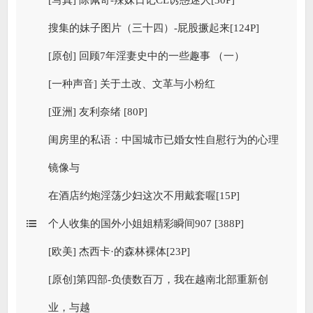
[写真] 陈佩奇-辣妹日记CL诱惑迷人[30P]
搜集的妹子图片（三十四）-屁股撅起来[124P]
[原创] 回顾7年淫妻史中的一些趣事 （一）
[一种声音] 关于土改、文革与小粉红
[亚洲] 友利奈绪 [80P]
闺房里的私语：中国城市已婚女性自慰行为的心理
镜像与
在酒店约炮淫荡少妇这次不用戴套喔[15P]
个人收集的国外小姐姐精彩瞬间907 [388P]
[欧美] 杰西卡·的森林裸体[23P]
[原创]第四部-负债数百万，我在越南北部重新创
业，与越