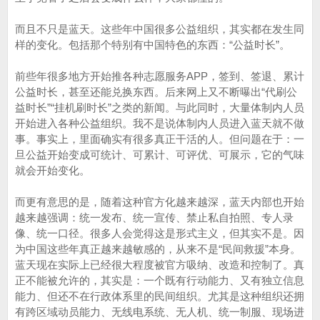
而且不只是蓝天。这些年中国很多公益组织，其实都在发生同
样的变化。包括那个特别有中国特色的东西：“公益时长”。
前些年很多地方开始推各种志愿服务APP，签到、签退、累计
公益时长，甚至还能兑换东西。后来网上又不断曝出“代刷公
益时长”“挂机刷时长”之类的新闻。与此同时，大量体制内人员
开始进入各种公益组织。我不是说体制内人员进入蓝天就不做
事。事实上，里面确实有很多真正干活的人。但问题在于：一
旦公益开始变成可统计、可累计、可评优、可展示，它的气味
就会开始变化。
而更有意思的是，随着这种官方化越来越深，蓝天内部也开始
越来越强调：统一发布、统一宣传、禁止私自拍照、专人录
像、统一口径。很多人会觉得这是形式主义，但其实不是。因
为中国这些年真正越来越敏感的，从来不是“民间救援”本身。
蓝天现在实际上已经很大程度被官方吸纳、改造和控制了。真
正不能被允许的，其实是：一个既有行动能力、又有独立信息
能力、但还不在行政体系里的民间组织。尤其是这种组织还拥
有跨区域动员能力、无线电系统、无人机、统一制服、现场进