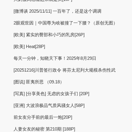
[微博谈 2025/11/11] 一百年了，还是这个调调
2眼观世因｜中国尊为啥被撞了一下腰？（原创无图）
[欧美] 紧实的臀部和小巧的乳房[26P]
[欧美] Heat[28P]
每天一分钟，知晓天下事！2025年8月29日
[20251216]川普签行政令 将芬太尼列大规模杀伤性武
[图说] 匪夷所思 （09.18）
[写真] [分享美色] 无虑的女孩子们 [20P]
[亚洲] 大波浪极品气质风骚女人[58P]
前女友分手前的最后一炮[20P]
人妻女友的秘密 第210期 [188P]