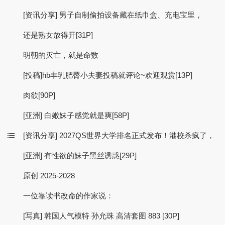
[资讯分享] 男子自制偷拍设备藏在纸巾盒、充电宝里，
还是熟女放得开[31P]
明朝的灭亡，就是命数
[投稿]hb丰乳肥臀小夫妻投稿就评论~欢迎观赏[13P]
肉欲[90P]
[亚洲] 白嫩妹子感觉就是爽[58P]
[资讯分享] 2027QS世界大学排名正式发布！港校杀疯了，
[亚洲] 有性欲的妹子黑丝诱惑[29P]
原创 2025-2028
一位靠读书改命的作家说：
[写真] 韩国人气模特 孙允珠 高清套图 883 [30P]