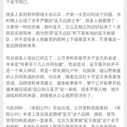
个名字而已。
很多人直到郑州那场大水以后，才第一次意识到这个问题。当
时网上出现了非常严重的“蓝天品牌之争”，很多人都看懵了：
大家穿一样的衣服，都叫蓝天，怎么互相之间还吵起来了？原
因其实很简单，因为所谓“蓝天总队”和下面各地的蓝天救援
队，并不是很多人想象里的那种上下级垂直关系，它更像是一
套品牌授权体系。
而且很多人现在已经忘了，公开资料里最早关于蓝天的表述，
本来是“张勇等十几人共同创建”。也就是说，蓝天最开始并不
是一个单人神话，而是一群长期玩户外、玩探洞、做山野救援
的人共同形成的东西。但后来，随着北京红十字蓝天体系逐渐
形成、品牌授权体系建立、媒体叙事集中，整个公开叙事开始
越来越压缩成“远山创立蓝天”这一条线。很多早期人物、地方
路线和民间来源，则慢慢从公众视野里消失了。
与此同时，《阜阳公约》开始出现。公开资料里能查到，《阜
阳公约》本质上其实就是围绕“蓝天”这个品牌、授权、督导、
管理结构形成的一套体系。北京方面掌握“蓝天救援”这个名字
和授权，各地队伍则纳入所谓品牌督导体系。真正有意思的，