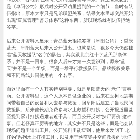
是《阜阳公约》形成时公开采访里提到的一个细节：当时有队
伍指出，原本大家只是兄弟联盟关系，结果文本里却突然开始
出现“直属管理”“督导体系”这种东西，所以现场就有队伍拒绝
签字。
后来公开资料又显示：青岛蓝天拒绝签署《阜阳公约》；重庆
蓝天、阜阳蓝天后来又公开退出。也就是说，很多今天仍然挂
着“蓝天救援队”名字的队伍，其实跟北京红十字蓝天那条体
系，并不是一回事。很多人后来才第一次意识到，原来“蓝
天”并不是一个组织，而是一堆平行救援队伍、品牌授权关系
和不同路线共同使用的一个名字。
而这里面有一个人其实特别重要，就是阜阳蓝天的“老仔”曹春
雨。公开资料里，这个人原本是做企业的，后来在玉树地震期
间带着自己的设备和人去参与救援，回阜阳后建立了当地民间
救援队。后来他长期免费参与水上救援和打捞，公开报道里甚
至提到累计打捞遇难者近千具，而且公开反对“挟尸要价”这种
事。但老仔真正厉害的地方，其实并不只是这些，而是他会从
现场问题里逼出工具。公开资料里能查到，他后来发明了“老
仔钩”系列水上打捞工具，以及用于狭窄竖井空间救援的“老仔