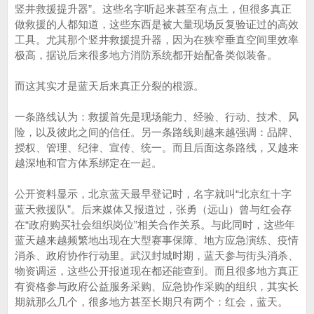
竖井救援提升器”。这些名字听起来甚至有点土，但很多真正
做救援的人都知道，这些东西是被大量现场反复验证过的高效
工具。尤其那个竖井救援提升器，因为在狭窄垂直空间里效率
极高，据说后来很多地方消防系统都开始配备类似装备。
而这其实才是蓝天后来真正分裂的根源。
一条路线认为：救援首先是现场能力、经验、行动、技术、风
险，以及彼此之间的信任。另一条路线则越来越强调：品牌、
授权、管理、纪律、宣传、统一。而且后面这条路线，又越来
越深地和官方体系绑定在一起。
公开资料显示，北京蓝天最早登记时，名字就叫“北京红十字
蓝天救援队”。后来媒体又报道过，张勇（远山）曾与红会存
在“政府购买社会组织岗位”相关合作关系。与此同时，这些年
蓝天越来越频繁地出现在大型赛事保障、地方应急演练、疫情
消杀、政府协作行动里。武汉封城时期，蓝天参与街头消杀、
物资调运，这些公开报道现在都还能查到。而且很多地方真正
有资格参与政府公益服务采购、应急协作采购的组织，其实长
期就那么几个，很多地方甚至长期只有两个：红会，蓝天。