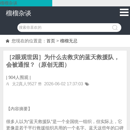
榴榴杂谈
榴榴杂谈
您现在的位置是：
首页
>
榴榴无忌
［2眼观世因］为什么去救灾的蓝天救援队，
会被通报？（原创无图）
|
904人围观 |
太2真人9527
2026-06-02 17:37:03
【内容摘要】
很多人以为“蓝天救援队”是一个全国统一组织，但实际上，它
更像是若干平行救援组织共用的一个名字。蓝天这些年的口碑