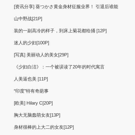
[资讯分享] 葵つかさ黄金身材征服业界！ 引退后谁能
山中野战[21P]
装的一副高冷的样子，到床上菊花都给捅 [12P]
迷人的少妇[100P]
[写真] 美丽动人的美女[29P]
《少妇白洁》：一个被误读了20年的时代寓言
人美逼也美 [11P]
“印度”特有奇葩事
[欧美] Hilary C[20P]
胸大无脑蠢萌女友[13P]
身材很棒的上大二的女友[12P]