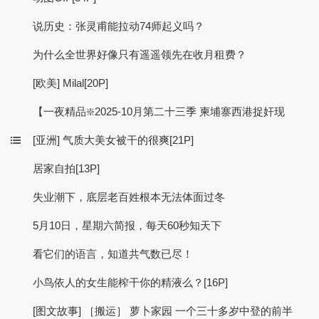
说历史：张灵甫能拉动74师起义吗？
为什么全世界好像只有遥遥领先在收月租费？
[欧美] Milal[20P]
【一夜精品❇️2025-10月第二十三季 柬埔寨西港捉奸现
[亚洲] 气质大美女被干的很爽[21P]
居家自拍[13P]
失业潮下，底层老百姓根本无法体面过冬
5月10日，星期六简报，每天60秒知天下
看它们的语言，知道共气数已尽！
小鸟依人的女生能榨干你的精液么？[16P]
[图文故事] ［搬运］ 萝卜家园 一个三十多岁中登的前半