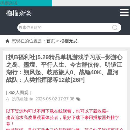
榴榴杂谈
榴榴杂谈
您现在的位置是：
首页
>
榴榴无忌
[扒B福利社]5.29精品单机游戏学习版--影游心
之岛、墨境、平行人生、今古群侠传、明镜江
湖行：朔风起、歧路旅人0、战锤40K、星河
战队：人类指挥部等12款[26P]
|
862人围观 |
扒B娃娃
2026-06-02 17:37:08
以下资源均可以不用下载在线观看，也可以下载收藏~
建议追求高质量观看体验者，最好下载下来用播放器外挂字
幕！