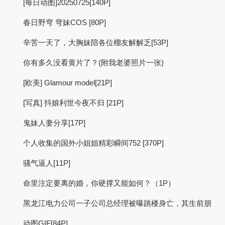
[每日动图]20250725[140P]
春日野穹 穹妹COS [80P]
辛苦一天了，大胸妹陪各位榴友解解乏[53P]
你有多久没看黄片了？(附我老婆照片一张)
[欧美] Glamour model[21P]
[写真] 抖娘利世今夜不归 [21P]
鬼妹人妻分享[17P]
个人收集的国外小姐姐精彩瞬间752 [370P]
骚气逼人[11P]
命里注定要离的婚，你硬撑又能如何？（1P）
黑龙江电力公司一子公司总经理被曝跳楼身亡，其生前朋
动图GIF[84P]