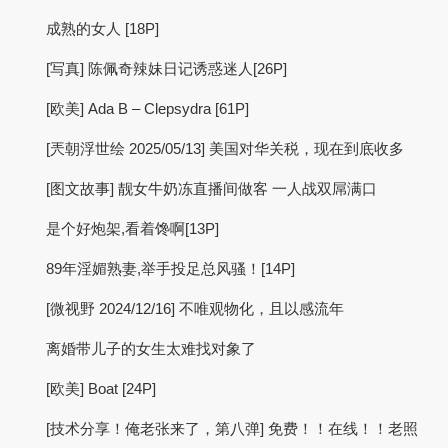
成熟的女人 [18P]
[写真] 陈佩奇辣妹日记诱惑迷人[26P]
[欧美] Ada B – Clepsydra [61P]
[兲朝浮世绘 2025/05/13] 美国对华关税，现在到底收多
[图文故事] 靓女牛奶冻直播间做客 一人战双屌满口
是个好炮架,看着馋啊[13P]
89年淫媚熟妻,举手投足总风骚！[14P]
[微视野 2024/12/16] 不唯观物化，且以感流年
离婚带儿子的女生太难找对象了
[欧美] Boat [24P]
[技术分享！俺老张来了，第八弹] 免费！！在线！！老照