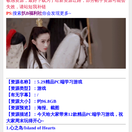
敏感资源，最好下载为了给新资源让路，部分帖子资源可能会
失效，请站短我补链
PS:
搜索
扒B福利社
你会发现更多~
【资源名称】：5.29精品PC端学习游戏
【资源类型】：游戏
【有无字幕】：/
【资源大小】：约96.8GB
【资源预览】：海报、截图
【资源描述】：今天给大家带来12款精品PC端学习游戏，祝
大家周末玩得开心~
1.心之岛/Island of Hearts