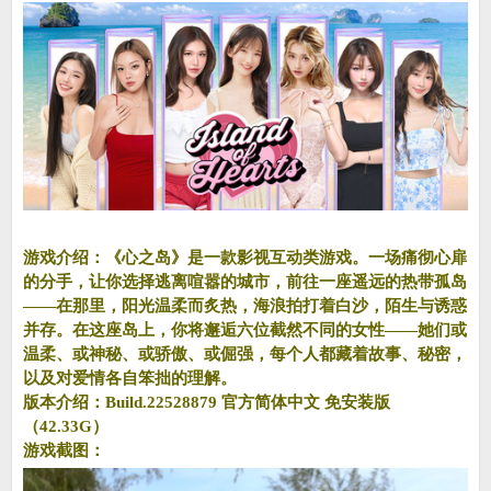
游戏介绍：《心之岛》是一款影视互动类游戏。一场痛彻心扉
的分手，让你选择逃离喧嚣的城市，前往一座遥远的热带孤岛
——在那里，阳光温柔而炙热，海浪拍打着白沙，陌生与诱惑
并存。在这座岛上，你将邂逅六位截然不同的女性——她们或
温柔、或神秘、或骄傲、或倔强，每个人都藏着故事、秘密，
以及对爱情各自笨拙的理解。
版本介绍：Build.22528879 官方简体中文 免安装版
（42.33G）
游戏截图：