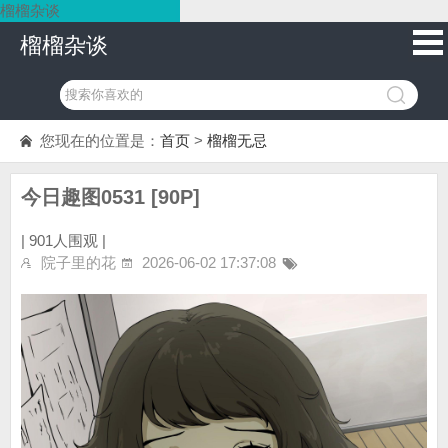
榴榴杂谈
榴榴杂谈
您现在的位置是：
首页
>
榴榴无忌
今日趣图0531 [90P]
|
901人围观 |
院子里的花
2026-06-02 17:37:08