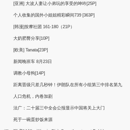
[亚洲] 大波人妻让小弟玩的享受的呻吟[25P]
个人收集的国外小姐姐精彩瞬间739 [363P]
[韩漫]按摩社团 161-180（21P）
大奶肥臀分享[10P]
[欧美] Tanata[23P]
新闻晚班车 8月23日
调教小母狗[14P]
距离晋级只差几秒钟！伊朗队在所有小组第三中排名第九
人口危机，内卷加剧
法广：二十届三中全会公报显示中国将关上大门
死于一碗蛋炒饭来源