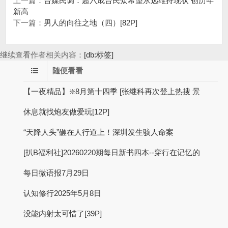
上一篇：
台媒民调：超六成台民众希望永远维持现状 创历年
新高
下一篇：
男人的向往之地（四）[82P]
继续查看作者相关内容：
[db:标签]
随便看看
【一夜精品】❇️8月第十四季 [张继科再次登上热搜 景
休息就找炮友做爱玩[12P]
“天降人头”砸在人行道上！深圳发生骇人命案
[扒B福利社]20260220期每日新书四本--穿行在记忆的
每日微语报7月29日
认知修行2025年5月8日
没能内射太可惜了[39P]