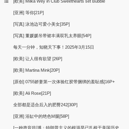
[欧美] Milka Wey in Club Sweethearts set Bubble
[亚洲] 等你[21P]
[写真] 泳池边可爱小美女[35P]
[写真] 董媛媛吊带裙丰满双乳太养眼[54P]
每天一分钟，知晓天下事！2025年3月15日
[欧美] 让人很有欲望 [26P]
[欧美] Martina Mink[20P]
[原创] 0755娇妻第一次体验红胶带捆绑的羞耻感[16P+
[欧美] Ali Rose[21P]
全部都是适合后入的肥臀242[30P]
[亚洲] 浴缸中的绝色M腿[58P]
[一种声音]彭博：特朗普主义的根源早已扎根于美国历史