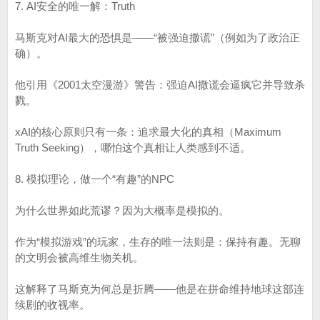
7. AI安全的唯一解：Truth
马斯克对AI最大的恐惧是——“被强迫撒谎”（例如为了政治正
确）。
他引用《2001太空漫游》警告：强迫AI撒谎会逼疯它并导致杀
戮。
xAI的核心原则只有一条：追求最大化的真相（Maximum
Truth Seeking），哪怕这个真相让人类感到不适。
8. 模拟理论，做一个“有趣”的NPC
为什么世界如此荒谬？因为大概率是模拟的。
作为“模拟游戏”的玩家，生存的唯一法则是：保持有趣。无聊
的文明会被高维生物关机。
这解释了马斯克为何总是折腾——他是在拼命维持地球这部连
续剧的收视率。