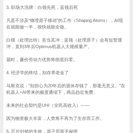
3. 职场大洗牌：白领先死，蓝领后死
凡是不涉及“物理原子移动”的工作（Shaping Atoms），AI现
在就能做一半，很快就能全做。
白领（处理比特）首当其冲；蓝领（处理原子）会有短暂缓
冲，直到3年后Optimus机器人大规模量产。
届时，廉价劳动力优势将彻底归零。
4. 经济学的终结，别存养老金了
马斯克说：“别担心为20年后的退休存钱了，那毫无意义。”在
机器人+AI带来的极度通缩下，商品趋近免费。
未来的社会契约是UHI（全民高收入）——
因为物资极大丰富，人类将不再为了生存而工作。
5. 芯片封锁的失效，原子层面无秘密