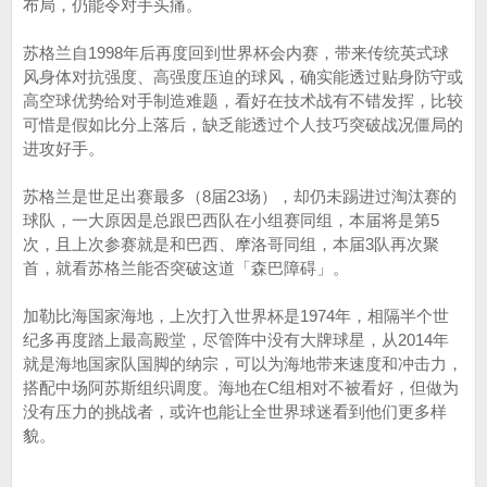
布局，仍能令对手头痛。
苏格兰自1998年后再度回到世界杯会内赛，带来传统英式球
风身体对抗强度、高强度压迫的球风，确实能透过贴身防守或
高空球优势给对手制造难题，看好在技术战有不错发挥，比较
可惜是假如比分上落后，缺乏能透过个人技巧突破战况僵局的
进攻好手。
苏格兰是世足出赛最多（8届23场），却仍未踢进过淘汰赛的
球队，一大原因是总跟巴西队在小组赛同组，本届将是第5
次，且上次参赛就是和巴西、摩洛哥同组，本届3队再次聚
首，就看苏格兰能否突破这道「森巴障碍」。
加勒比海国家海地，上次打入世界杯是1974年，相隔半个世
纪多再度踏上最高殿堂，尽管阵中没有大牌球星，从2014年
就是海地国家队国脚的纳宗，可以为海地带来速度和冲击力，
搭配中场阿苏斯组织调度。海地在C组相对不被看好，但做为
没有压力的挑战者，或许也能让全世界球迷看到他们更多样
貌。