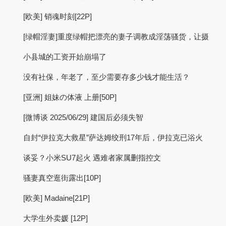
[欧美] 销魂时刻[22P]
[绿帽淫妻]重度绿帽把漂亮的妻子调教成淫荡骚货，让摄
小县城的工资开始崩塌了
没有社保，年老了，至少需要存多少钱才能生活？
[亚洲] 姐妹の体液 上册[50P]
[微博谈 2025/06/29] 建国后必须失智
自封“伊拉克大救星”萨达姆绞刑17年后，伊拉克已浴火
谈妥？小米SU7起火 遇难者家属删指控文
骚妻真空逛街露出[10P]
[欧美] Madaine[21P]
大学生外卖媛 [12P]