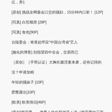
亿，养1
[原创] 挑战全网最会口交的骚妇，15分钟内口射！ [12P]
[写真] 白皙顺滑 [28P]
[写真] 食色[90P]
台陆委会：将查处呼应“中国台湾省”艺人
[施化的博客] 别指望四中全会，交易而已
［原创］［手势认证］大胸长腿淫妻来袭，还有记得的
没？申请加精
年轻的骚妹子 [10P]
肥臀露出[10P]
[欧美] 欧美情侣[46P]