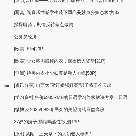
[原创]曾国藩——老男人的自慰神器！读《曾国藩的正面
[写真] 陶喜乐性感学生装下凹凸曼妙身姿媚态极致[33
探探聊骚，剧情反转差点做鸭
公务员经济
[欧美] Elin[20P]
[欧美] 少女苏杰脱掉内衣，摆出诱人姿势[21P]
[亚洲] 绝美内衣小少妇真是动人心魄[58P]
[资讯分享] 山西大同“订婚强奸案”男子将于今天出
[学习资料]售价6999RMB的日语学习终极解决方案，日语
[微博谈 2025/09/20] 民众的失望情绪日益高涨
37岁的嫂子,抽烟喝酒性欲强[13P]
[原创]某陌，三天拿下的大奶骚人妻[9P]