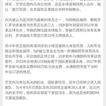
球衣，尽管近期内马传出伤情，还是令球迷期待两人合作，能
让「森巴军团」在本届世足赛跳出何种华丽舞步。
内马被认为是同世代最棒的球员之一，与阿根廷梅西、葡萄牙
C.罗讷多被誉为世界足坛前三人，19岁那年就获得2011年南
美足球先生，华丽的脚法跟传球能力，曾被巴西两位传奇名将
比利、罗讷迪纽大赞是巴西10号王牌接班人。
而今年世足期间将满26岁的小维尼修斯出身贫民窟，儿时常在
路边和朋友踢球，5岁被父亲送去当地一所佛朗明哥体育俱乐
部合作学校，开启他的足球之路，10岁那年与佛朗明哥青训营
签约，2015年在南美U15锦标赛于国际赛崭露头角，2017年西
甲皇家马德里花费4500万欧元转会费，从佛朗明哥签下当时
年仅17岁的维尼。
尽管内马有过风光的职业、国际赛经历，近年已经鲜少进入国
家队，当今年5月巴西队宣布2026世足最终26人名单，念出内
马的名字时，他和亲友都落下喜悦泪水，因为这是他时隔944
天重返国家队。