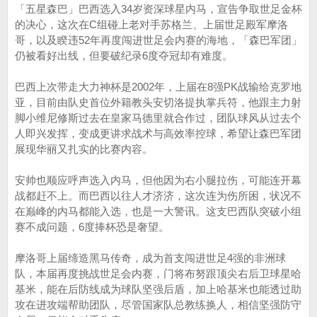
「五星森巴」巴西选入34岁资深球星内马，宣告争取世足金杯
的决心，这次在C组碰上老对手苏格兰、上届世足殿军摩洛
哥，以及睽违52年再度闯进世足会内赛的海地，「森巴军团」
仍被看好出线，但要破纪录6度夺冠却有难度。
巴西上次带走大力神杯是2002年，上届在8强PK战输给克罗地
亚，目前由队史首位外籍教头安切洛提执掌兵符，他跟主力射
脚小维尼修斯过去在皇家马德里就合作过，团队球风从过去个
人即兴发挥，变成更讲求战术与高效率控球，希望让森巴军团
展现华丽又扎实的比赛内容。
安帅也顺应呼声选入内马，但他因为右小腿拉伤，可能连开幕
战都赶不上。而巴西以往人才济济，这次连为伤所困，状况不
在巅峰的内马都能入选，也是一大警讯。这支巴西队突破小组
赛不成问题，6度捧杯恐是奢望。
摩洛哥上届缔造黑马传奇，成为首支闯进世足4强的非洲球
队，本届再度挑战世足会内赛，门将布努跟顶尖右后卫球星哈
基米，能在后防线成为球队坚强后盾，加上哈基米也能透过助
攻在进攻端帮助团队，尽管国家队总教练换人，相信坚强防守