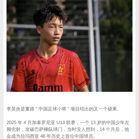
李昊炎是董路 " 中国足球小将 " 项目结出的又一个硕果。
2025 年 4 月加泰罗尼亚 U13 联赛，一个 13 岁的中国少年左
脚兜射，攻破巴萨梯队球门，当时没人想到，14 个月后，他
会成为拉玛西亚 46 年历史上首位中国球员。