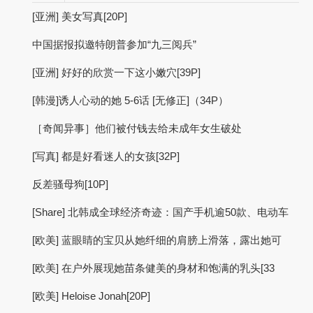
[亚洲] 美女写真[20P]
中国据报拟邀特朗普参加“九三阅兵”
[亚洲] 好好的欣赏一下这小嫩穴[39P]
[韩漫]诱人心动的她 5-6话 [无修正]（34P）
［奇闻异事］他们被付钱去给未成年女生破处
[写真] 都是好看迷人的女孩[32P]
反差骚母狗[10P]
[Share] 北韩成全球经济奇迹：国产手机逾50款、电动车
[欧美] 蓝眼睛的宝贝从她纤细的肩膀上滑落，露出她可
[欧美] 在户外展现她苗条健美的身材和饱满的乳头[33
[欧美] Heloise Jonah[20P]