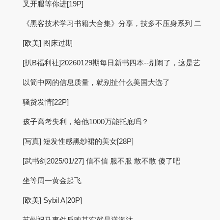
叉开腿等你进[19P]
《黑客技术学习书籍大合集》分享，技多不压身系列 二
[欧美] 图床过期
[扒B福利社]20260129期每日新书四本--别闹了，这是艺
以简中网的信息质量，就别扯什么美国大选了
骚货发情[22P]
孩子高考失利，给他1000万能托底吗？
[写真] 短发性感黑纱裙的美女[28P]
[武书剑2025/01/27] 信不信 服不服 敢不敢 傻了吧
坐等周一黄金起飞
[欧美] Sybil A[20P]
苏州祝马事件反映其实就是逆淘汰