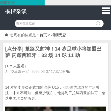
榴榴杂谈
榴榴杂谈
您现在的位置是：
首页
>
榴榴无忌
[点分享] 董路又封神！14 岁足球小将加盟巴
萨 闪耀西班牙：33 场 14 球 11 助
|
875人围观 |
淺草妖姬
2026-06-07 17:37:29
14 岁的李昊炎正式加盟巴萨 U15，引起国内球迷的广泛关
注，未来不可知，但至少现在，他得到了拉玛西亚的认可，创
造中国球员的历史。