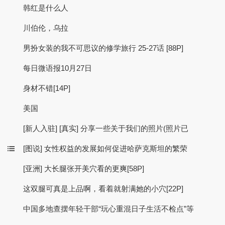
韩红是什么人
川伯伦，乌拉
男扮女装的我不可思议的修学旅行 25-27话 [88P]
每日微语报10月27日
身材不错[14P]
美国
[新人入驻] [真实] 分享一些关于我们的照片(照片已
[图说] 女性权益的发展如何促进哈萨克斯坦的繁荣
[亚洲] 大长腿张开美穴看的更爽[58P]
这双腿可真是上品啊，看着就射满她的小穴[22P]
中国多地查摆年轻干部“玩心重混日子生活不检点”等