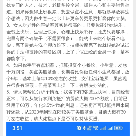
找专门的人才、技术，老板掌控全局、抓住人心和主要销售渠
道。如果你觉得上班很累，想去做点小生意，那就趁早放弃这
个想法，因为做生意一定比上班更辛苦更累更折磨你的大脑。
3、女人对异性的容错率其实是很高的，只要你能让她快乐，
金钱上快乐、生理上快乐、心理上快乐都行，脸皮只要够厚，
兜里有两个碎银子（不需要很多），能约出来吃个饭看个电
影，完了带她去洗个脚放松下，技师按摩完了你就跟她说试试
你的手法和技师的有啥区别，上了手假正经的全身一按，基本
都能拿下。
4、如果你手里有点积蓄，打算投资个小餐饮、小生意，劝您
千万别投，买点美股基金，长期看比你做任何小生意都强，放
个5年，基本上每年10%左右的收益，支付宝就能买，虽然现
在很多有限额，但是某音上搜一下，有解决办法的。
5、请大佬帮忙分析个情况：我名下有3张营业执照，目前经营
正常，可以从银行拿到免抵押的贷款大概200个额度，目前已
经用了60万，年化3.5%-4%的利息，还有房产可以抵押用来周
转还款，从2023年到现在陆续买了美股基金，目前大概有30
万左右收益，请大佬指点下是否可以持续买进。