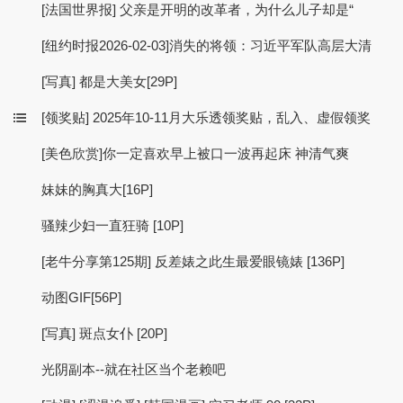
[法国世界报] 父亲是开明的改革者，为什么儿子却是“
[纽约时报2026-02-03]消失的将领：习近平军队高层大清
[写真] 都是大美女[29P]
[领奖贴] 2025年10-11月大乐透领奖贴，乱入、虚假领奖
[美色欣赏]你一定喜欢早上被口一波再起床 神清气爽
妹妹的胸真大[16P]
骚辣少妇一直狂骑 [10P]
[老牛分享第125期] 反差婊之此生最爱眼镜婊 [136P]
动图GIF[56P]
[写真] 斑点女仆 [20P]
光阴副本--就在社区当个老赖吧