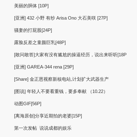
美丽的胴体 [10P]
[亚洲] 432 小野 有纱 Arisa Ono 大石美咲 [27P]
骚妻的打屁股[24P]
露脸反差之童颜巨乳[48P]
[敢问敢答]大家有没有尴尬的操逼经历，说出来听听[18P
[亚洲] GAREA-344 rena [29P]
[Share] 金正恩视察新核电站,计划扩大武器生产
[图说] 年轻人不要看重钱，要多奉献 （10.22）
动图GIF[56P]
[离海原创]分享近期拍的老婆[15P]
第一次发帖 说说成都的娱乐