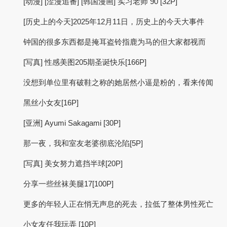
[动漫] [涩漫追番] [韩国漫画] 实习老师 90 [32P]
[历史上的今天]2025年12月11日，历史上的今天大事件
钟国的很多东西都是掩耳盗铃指鹿为马的但大家都视而
[写真] 性感美图205期圣诞快乐[166P]
没想到单位里有破鞋之称的她居然小逼是粉的，看来传闻
黑丝小女友[16P]
[亚洲] Ayumi Sakagami [30P]
那一夜，我和室友老婆彻底沦陷[5P]
[写真] 美女努力遮挡半球[20P]
分享一些丝袜美腿17[100P]
更多的年轻人正在悄无声息的死去，拉低了整体男性死亡
小女友任我玩弄 [10P]