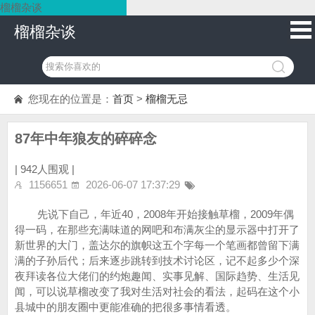
榴榴杂谈
榴榴杂谈
您现在的位置是：
首页
>
榴榴无忌
87年中年狼友的碎碎念
|
942人围观 |
1156651
2026-06-07 17:37:29
先说下自己，年近40，2008年开始接触草榴，2009年偶
得一码，在那些充满味道的网吧和布满灰尘的显示器中打开了
新世界的大门，盖达尔的旗帜这五个字每一个笔画都曾留下满
满的子孙后代；后来逐步跳转到技术讨论区，记不起多少个深
夜拜读各位大佬们的约炮趣闻、实事见解、国际趋势、生活见
闻，可以说草榴改变了我对生活对社会的看法，起码在这个小
县城中的朋友圈中更能准确的把很多事情看透。