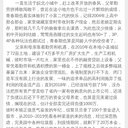
一直生活于皖北小城中，赶上改革开放的春风，父辈勤
劳拼搏敢闯敢干，曾近在这小地方也干出过一片辉煌的成绩，
青春期也着实体验到了小富二代的快乐，记得2004年上高中
那会那会，家里储藏室里时常收到客户现金，然后老娘定期去
存，那时就几千几千的偷偷拿出去潇洒，为此也没少挨揍；从
初中开始到结婚，莺莺燕燕睡过的女生起码也有50+了，3P、
4P各种玩法也都试过，青春期也算是同龄人中的佼佼者了。
父亲和母亲靠着勤劳和机遇，在2010年在本地小县城征
了72亩土地，建设了4万多平方厂房扩大生产，生产工程机
械，彼时市场一片红火，家里也在不停的融资贷款上设备；父
辈凭着勤劳和机遇积攒的第一桶金，上了规模之后很多弊端就
暴漏了出来：家族企业管理混乱、各项制度执行不下去、闭门
造车没有跟上行业的发展、一味的追求单品的高利润抛弃了低
利润的现金流产品；直到2018年，已经连续亏损了5年，没办
法把所有资产变卖给了省内一家有收购意向的上市公司，还清
了负债以后还下千把万的资金父母养老，也算是完美避过疫
情，搁现在的话，估计全部卖完还得负债1000万。
彼时本狼正值意气奋发的年纪，信誓旦旦拿了100个资金进入
股市，从2010--2019凭着各种渠道的来的消息，经过深思熟
虑，完美踩中各种垃圾股，到疫情期间，就剩下了20万本金，