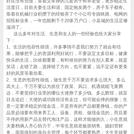
好在没有负债，靠着父辈挣的几套房子和养老金，逐步稳定生
活度日，目前夫妻生活和谐、固定炮友两个，房子车子都有。
靠着在机械行业积攒下的经验弄了个小公司专搞铁路、电网的
招投标业务，一年也能剩下个20多万户口，小县城的生活足够
滋润了。
这么多年对生活、生意和女人的一些经验也给大家分享
下：
1、生活的包容性很强，许多事情不是我们努力了就会有结
果，能够把手上的资源利用好就行，不要设定太多目标，健康
快乐的生活，比啥都重要，有时候你的努力在别人看来，就是
笑话；走错了路，选择错了方向，也不要紧，说不定还有更美
好的风景等着你看。
2、生意的包容性很低，做生意千万不要追求多么强大、多么
高大上，千万不要以为抓住了政策、风口、机遇就能飞黄腾
达，不要觉得行业里的哪位大佬挣了多少钱、多么辉煌，就盲
目去追赶；大佬的成功路你没有走过，你可能会摔的很惨；生
意一定要求稳定的现金流，不是所有的产品都要挣钱，你的产
品里必须要有用来养工人、设备、房租、做现金流的，而且要
不停的用新产品去替代淘汰产品，这样才能做的久；小生意就
夫妻档俩人齐心协力干，中等生意就老板抓销售、媳妇管财
务，面面俱到的亲自去管理，每个环节都要熟悉；大生意就要